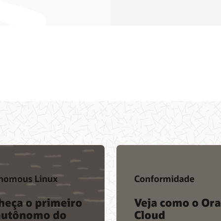
nomous Linux
Conformidade
heça o primeiro
Veja como o Ora
autônomo do
Cloud