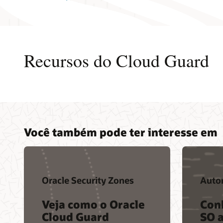
Recursos do Cloud Guard
Você também pode ter interesse em
Oracle Security Zones
Auto
Veja como o Oracle
Con
Cloud Guard
SO 