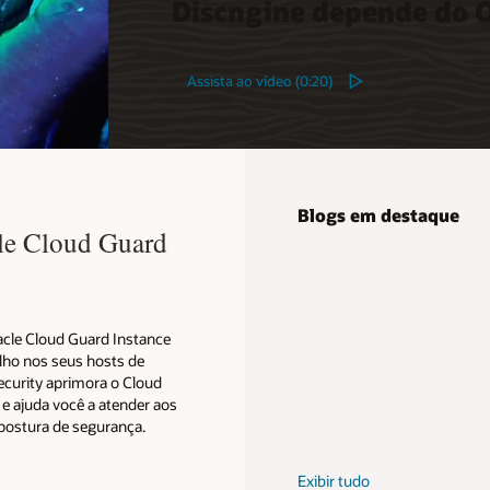
Discngine depende do O
Assista ao vídeo (0:20)
Blogs em destaque
cle Cloud Guard
acle Cloud Guard Instance
alho nos seus hosts de
ecurity aprimora o Cloud
e ajuda você a atender aos
postura de segurança.
Exibir tudo