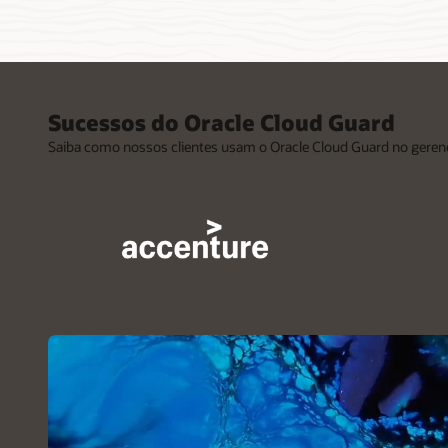
Sucessos do Oracle Cloud Guard
Saiba como nossos clientes usam o Oracle Cloud Guard no geren