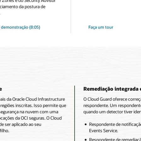
y Zones e do Security Advisor
ciamento da postura de
.
à demonstração (8:05)
Faça um tour
e
Remediação integrada 
is da Oracle Cloud Infrastructure
O Cloud Guard oferece correç
giões inscritas. Isso permite que
respondente. Um respondente
e segurança na nuvem com uma
quando um detector tiver ide
locações da OCI seguras. O Cloud
e ser aplicado ao seu
Respondente de notificação
ilho.
Events Service.
Respondente de remediaçã