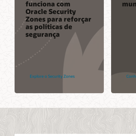
funciona com
mu
Oracle Security
Zones para reforçar
as políticas de
segurança
Explore o Security Zones
Conhe