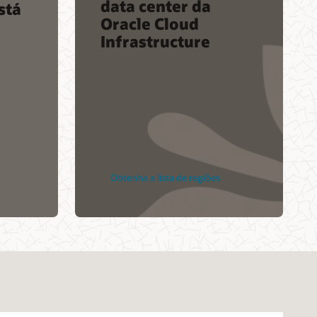
data center da
stá
Oracle Cloud
Infrastructure
Obtenha a lista de regiões