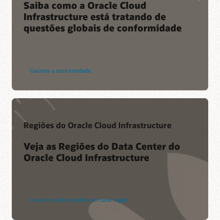
Saiba como a Oracle Cloud
Infrastructure está tratando de
questões globais de conformidade
Garanta a conformidade
Regiões do Oracle Cloud Infrastructure
Veja as Regiões do Data Center do
Oracle Cloud Infrastructure
Localize os data centers em cada região