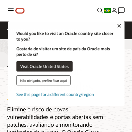
Menu
Close
Visão geral
Cloud Security Services
Would you like to visit an Oracle country site closer
to you?
Gostaria de visitar um site de país da Oracle mais
perto de si?
Verificação de
Visit Oracle United States
vulnerabilidades
Não obrigado, prefiro ficar aqui
See this page for a different country/region
Elimine o risco de novas
vulnerabilidades e portas abertas sem
patches, avaliando e monitorando