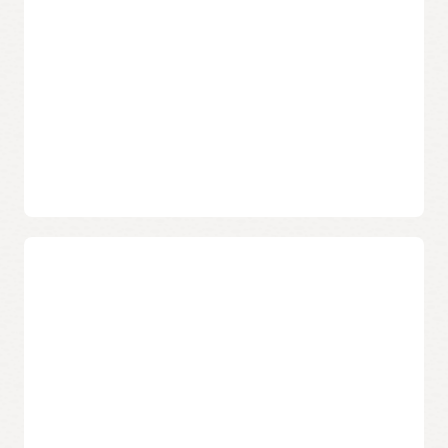
Aumente a confiança na segurança com as descobertas de
vulnerabilidade atualizadas que estão sempre disponíveis
nas verificações diárias de instâncias.
Identifique de forma proativa
quaisquer riscos de vulnerabilidade
em instâncias ou em imagens de
contêiner
Priorize as instâncias ou imagens mais vulneráveis para
remediação imediata.