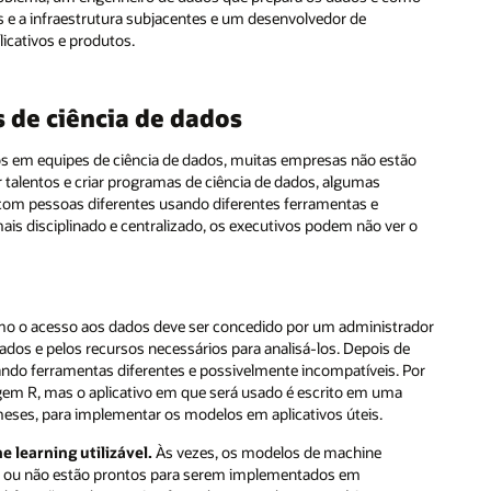
s e a infraestrutura subjacentes e um desenvolvedor de
licativos e produtos.
 de ciência de dados
s em equipes de ciência de dados, muitas empresas não estão
r talentos e criar programas de ciência de dados, algumas
 com pessoas diferentes usando diferentes ferramentas e
 disciplinado e centralizado, os executivos podem não ver o
o o acesso aos dados deve ser concedido por um administrador
dos e pelos recursos necessários para analisá-los. Depois de
sando ferramentas diferentes e possivelmente incompatíveis. Por
em R, mas o aplicativo em que será usado é escrito em uma
eses, para implementar os modelos em aplicativos úteis.
 learning utilizável.
Às vezes, os modelos de machine
os ou não estão prontos para serem implementados em