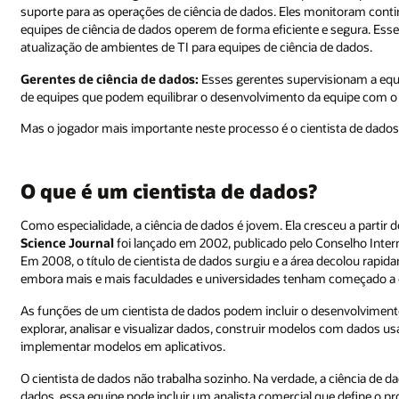
suporte para as operações de ciência de dados. Eles monitoram conti
equipes de ciência de dados operem de forma eficiente e segura. Es
atualização de ambientes de TI para equipes de ciência de dados.
Gerentes de ciência de dados:
Esses gerentes supervisionam a equip
de equipes que podem equilibrar o desenvolvimento da equipe com o
Mas o jogador mais importante neste processo é o cientista de dados
O que é um cientista de dados?
Como especialidade, a ciência de dados é jovem. Ela cresceu a partir 
Science Journal
foi lançado em 2002, publicado pelo Conselho Intern
Em 2008, o título de cientista de dados surgiu e a área decolou rap
embora mais e mais faculdades e universidades tenham começado a 
As funções de um cientista de dados podem incluir o desenvolvimento 
explorar, analisar e visualizar dados, construir modelos com dados 
implementar modelos em aplicativos.
O cientista de dados não trabalha sozinho. Na verdade, a ciência de d
dados, essa equipe pode incluir um analista comercial que define o