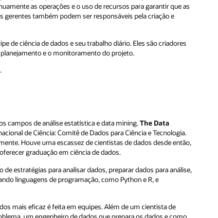
nuamente as operações e o uso de recursos para garantir que as
ses gerentes também podem ser responsáveis pela criação e
e de ciência de dados e seu trabalho diário. Eles são criadores
 planejamento e o monitoramento do projeto.
.
dos campos de análise estatística e data mining.
The Data
acional de Ciência: Comitê de Dados para Ciência e Tecnologia.
idamente. Houve uma escassez de cientistas de dados desde então,
oferecer graduação em ciência de dados.
de estratégias para analisar dados, preparar dados para análise,
usando linguagens de programação, como Python e R, e
ados mais eficaz é feita em equipes. Além de um cientista de
 problema, um engenheiro de dados que prepara os dados e como