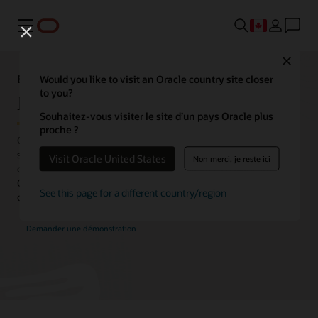
Menu
Close
Explorateur des capacités analytiques
Would you like to visit an Oracle country site closer
to you?
IA et ML
Souhaitez-vous visiter le site d’un pays Oracle plus
proche ?
Oracle Analytics intègre l'IA/le ML dans toute la plateforme, en
s'adressant aux utilisateurs et codeurs de tous les niveaux de
Visit Oracle United States
Non merci, je reste ici
compétences. Dépassez les capacités intégrées d'IA/de ML avec
Oracle Database Machine Learning et les services OCI AI pour
See this page for a different country/region
couvrir un plus large éventail de cas d'usage.
Demander une démonstration