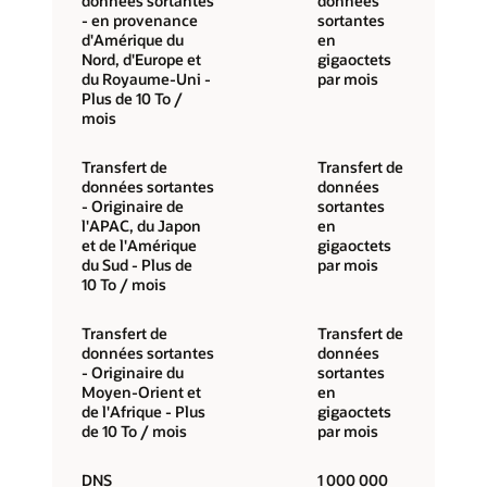
données sortantes
données
- en provenance
sortantes
d'Amérique du
en
Nord, d'Europe et
gigaoctets
du Royaume-Uni -
par mois
Plus de 10 To /
mois
Transfert de
Transfert de
données sortantes
données
- Originaire de
sortantes
l'APAC, du Japon
en
et de l'Amérique
gigaoctets
du Sud - Plus de
par mois
10 To / mois
Transfert de
Transfert de
données sortantes
données
- Originaire du
sortantes
Moyen-Orient et
en
de l'Afrique - Plus
gigaoctets
de 10 To / mois
par mois
DNS
1 000 000