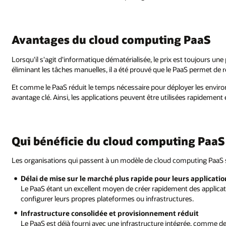
PaaS
t toujours une préoccupation. Mais en consolidant les ressources et en
S permet de réduire les coûts opérationnels jusqu'à 50 %.
les environnements, les tester et les approvisionner, l'agilité est un autr
s rapidement et mises à l'échelle selon les besoins
g PaaS ?
puting PaaS souhaitent généralement :
s applications
des applications, les développeurs n'ont pas à construire, approvisionner
es.
duit
rée, comme des serveurs, du stockage et des réseaux. En outre, il compren