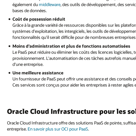
t, des services de business intelligence (BI) et des services de gestion de
r les plateformes PaaS, elles sont moins coûteuses à exploiter. Avec les
 de développement et les bases de données, le PaaS possède de nombreuses
es entreprises d'entretenir de manière abordable.
omatisées
gicielles, tout en gérant les mises à jour, les correctifs et le
fois manuelles peut réduire les coûts globaux de gestion des application
s conseils personnalisés, ainsi qu'une résolution plus rapide des incidents
ester agiles et à fonctionner tout en optimisant leurs investissements.
r les solutions PaaS
pointe, suffisamment flexibles pour répondre aux besoins uniques d'une