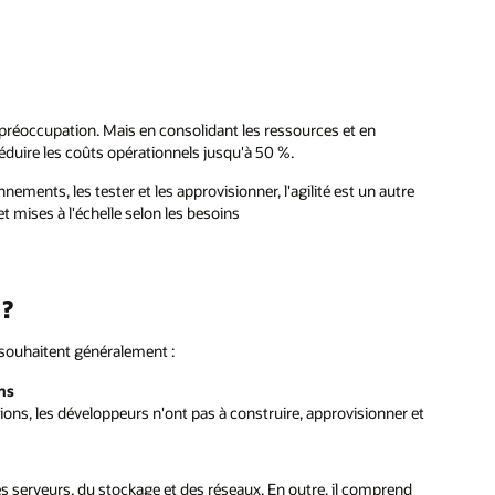
e
 et
d