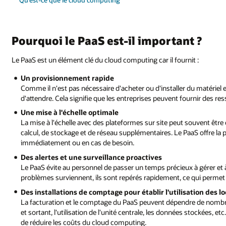
t ?
it :
 du matériel et des logiciels, les équipes de développement n'ont pas beso
t fournir des ressources et commencer à développer immédiatement.
 souvent être coûteuse car les entreprises doivent acheter des capacités de
aS offre la possibilité d'acheter une capacité supplémentaire, à utiliser
 à gérer et à surveiller les systèmes. Par conséquent, lorsque des
e qui permet aux équipes de se concentrer davantage sur l'innovation.
sation des locataires PaaS
dre de nombreux facteurs, notamment la bande passante du réseau entra
s stockées, etc. Pour cette raison, le PaaS peut être un moyen fiable et précis