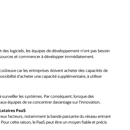
in
nt