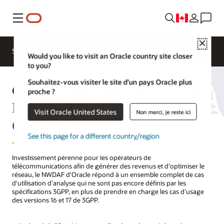
Menu
Close
Solutions
Ressources
Would you like to visit an Oracle country site closer
to you?
Souhaitez-vous visiter le site d’un pays Oracle plus
Oracle Communications Network
proche ?
Data Analytics Function
Visit Oracle United States
Non merci, je reste ici
(NWDAF)
See this page for a different country/region
Investissement pérenne pour les opérateurs de
télécommunications afin de générer des revenus et d'optimiser le
réseau, le NWDAF d'Oracle répond à un ensemble complet de cas
d'utilisation d'analyse qui ne sont pas encore définis par les
spécifications 3GPP, en plus de prendre en charge les cas d'usage
des versions 16 et 17 de 3GPP.