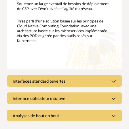
Soutenez un large éventail de besoins de déploiement
de CSP avec l'évolutivité et l'agilité du réseau.
Tirez parti d'une solution basée sur les principes de
Cloud Native Computing Foundation, avec une
architecture basée sur les microservices implémentée
via des POD et gérée par des outils basés sur
Kubernetes.
Interfaces standard ouvertes
Tirez parti des API ouvertes
Interface utilisateur intuitive
Prenez en charge des environnements privés et publics
et des déploiements multicloud. Dans le cadre d'une
Générez des informations clés
Analyses de bout en bout
approche désagrégée, la colocalisation avec d'autres
basées sur les données
fonctions du réseau permet de fournir des analyses en
temps réel à la périphérie du réseau, tout en prenant en