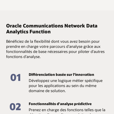
Assurez la qualité et l'accessibilité
Simplifiez vos opérations de télécommunications et la
charge les analyses en temps différé à l'aide de
planification du réseau grâce à une interface utilisateur
données agrégées dans le cœur du réseau.
des données
intuitive. Facilitez la création de scénarios basés sur des
données collectées pour visualiser des événements
Assurez une responsabilité complète des données
actuels, prévus et simulés.
disponibles et garantissez leur qualité et leur
Oracle Communications Network Data
accessibilité grâce à un cycle de vie analytique de bout
Analytics Function
en bout, de la collecte et du stockage des données à la
gestion.
Bénéficiez de la flexibilité dont vous avez besoin pour
prendre en charge votre parcours d'analyse grâce aux
fonctionnalités de base nécessaires pour piloter d'autres
fonctions d'analyse.
01
Différenciation basée sur l'innovation
Développez une logique métier spécifique
pour les applications au sein du même
domaine de solution.
02
Fonctionnalités d'analyse prédictive
Prenez en charge des fonctions telles que la