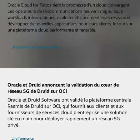
Oracle Cloud for Telcos tient la promesse d'un cloud convergent
Les opérateurs de télécommunications peuvent migrer leurs
workloads informatiques, exploiter efficacement leurs réseaux et
développer de nouvelles applications pour leurs clients, le tout sur
une plateforme cloud performante et rentable.
Demander une démonstration
Oracle et Druid annoncent la validation du cœur de
réseau 5G de Druid sur OCI
Oracle et Druid Software ont validé la plateforme centrale
Raemis de Druid sur OCI, qui fournit aux clients et aux
fournisseurs de services cloud d'entreprise une solution
clé en main pour déployer rapidement un réseau 5G
privé.
Lire l’annonce