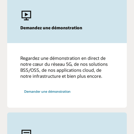
Plus de ressources
Demandez une démonstration
Oracle Live : Élargir les possibilités du cloud hybride
Régions Oracle Cloud - Centres de données repensés
Regardez une démonstration en direct de
notre cœur du réseau 5G, de nos solutions
BSS/OSS, de nos applications cloud, de
notre infrastructure et bien plus encore.
Demander une démonstration