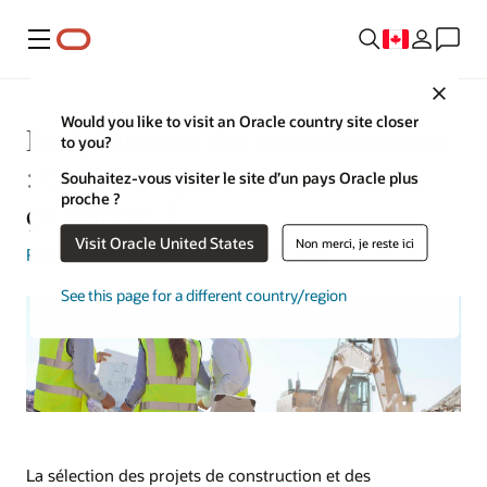
Menu
Close
Would you like to visit an Oracle country site closer
Budgétisation des investissements
to you?
: Qu'est-ce que c'est et comment
Souhaitez-vous visiter le site d’un pays Oracle plus
proche ?
ça marche ?
Visit Oracle United States
Non merci, je reste ici
Rick Bell
| Senior Writer | 31 janvier 2025
See this page for a different country/region
La sélection des projets de construction et des