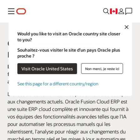
Menu
Close
Would you like to visit an Oracle country site closer
to you?
Oracle Enterprise Resource
Souhaitez-vous visiter le site d’un pays Oracle plus
Planning (ERP)
proche ?
L'accélération du changement exige des solutions
Visit Oracle United States
Non merci, je reste ici
financières de pointe, basées sur l'intelligence
artificielle.
See this page for a different country/region
Les leaders de demain sont les plus à même de s'adapter
aux changements actuels. Oracle Fusion Cloud ERP est
une suite ERP cloud complète et innovante qui fournit à
vos équipes des fonctionnalités avancées telles que l'IA
pour automatiser les processus manuels qui les
ralentissent, l'analyse pour réagir aux changements du
marché en temps réel et les mises à jour automatiques