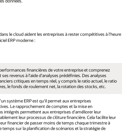
les données.
ns le cloud aident les entreprises à rester compétitives à l'heure
iciel ERP moderne :
erformances financières de votre entreprise et comprenez
t ses revenus à l'aide d'analyses prédéfinies. Des analyses
nciers critiques en temps réel, y compris le ratio actuel, le ratio
res, le fonds de roulement net, la rotation des stocks, etc.
'un système ERP est qu'il permet aux entreprises
tives. Le rapprochement de comptes et la mise en
 intégrés permettent aux entreprises d'améliorer leur
rablement leur processus de clôture financière. Cela facilite leur
teur financier de passer moins de temps chaque trimestre à
 temps sur la planification de scénarios et la stratégie de