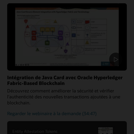
la
façon
dont
la
plateforme
Java
Card
peut
être
utilisée
pour
sécuriser
les
Intégration de Java Card avec Oracle Hyperledger
solutions
Fabric-Based Blockchain
médicales
Découvrez comment améliorer la sécurité et vérifier
l'authenticité des nouvelles transactions ajoutées à une
blockchain.
sur
Regarder le webinaire à la demande
(34:47)
la
façon
d'améliorer