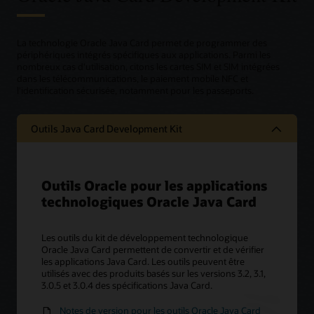
La technologie Oracle Java Card permet de programmer des
périphériques intégrés spécifiques aux applications. Parmi les
nombreux cas d'utilisation, citons les cartes SIM et SIM intégrées
dans les télécommunications, le paiement mobile NFC et
l'identification sécurisée, notamment pour les passeports.
Outils Java Card Development Kit
Outils Oracle pour les applications
technologiques Oracle Java Card
Les outils du kit de développement technologique
Oracle Java Card permettent de convertir et de vérifier
les applications Java Card. Les outils peuvent être
utilisés avec des produits basés sur les versions 3.2, 3.1,
3.0.5 et 3.0.4 des spécifications Java Card.
Notes de version pour les outils Oracle Java Card