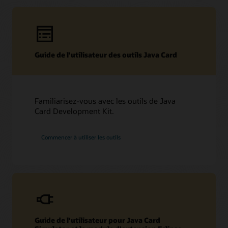
Ressources techniques
Guide de l'utilisateur des outils Java Card
Téléchargements
Forum des développeurs
Fiche technique (PDF)
Autres ressources techniques (PDF)
Forum des développeurs
Familiarisez-vous avec les outils de Java
Contenu associé
FAQ sur la technologie Java Card
Card Development Kit.
Java Card Forum
Blog sur la technologie Java Card
Commencer à utiliser les outils
Guide de l'utilisateur pour Java Card