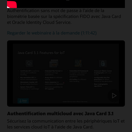
utilisateurs à l'aide de Java Card et FIDO
Authentification sans mot de passe à l'aide de la
biométrie basée sur la spécification FIDO avec Java Card
et Oracle Identity Cloud Service.
sur
Regarder le webinaire à la demande
(1:11:42)
l'authentification
des
utilisateurs
Authentification multicloud avec Java Card 3.1
Sécurisez la communication entre les périphériques IoT et
les services cloud IoT à l'aide de Java Card.