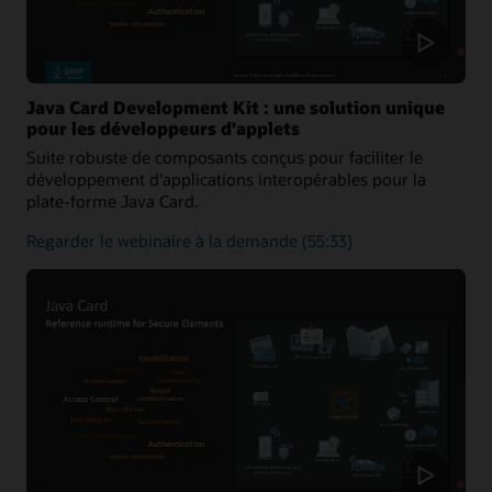
Card
Java Card Development Kit : une solution unique
pour les développeurs d'applets
Suite robuste de composants conçus pour faciliter le
développement d'applications interopérables pour la
plate-forme Java Card.
à
Regarder le webinaire à la demande
(55:33)
propos
de
Java
Card
Development
:
une
solution
centralisée
pour
les