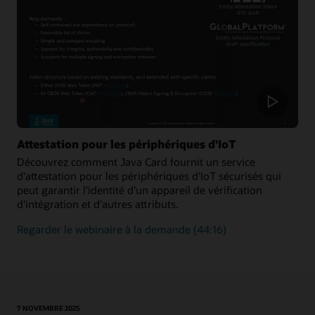
la
sécurité
et
de
vérifier
l'authenticité
des
nouvelles
transactions
ajoutées
Attestation pour les périphériques d'IoT
à
Découvrez comment Java Card fournit un service
une
d'attestation pour les périphériques d'IoT sécurisés qui
blockchain
peut garantir l'identité d'un appareil de vérification
d'intégration et d'autres attributs.
sur
Regarder le webinaire à la demande
(44:16)
la
façon
dont
la
technologie
7 NOVEMBRE 2025
Java