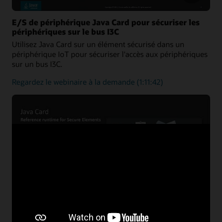
développeurs
d'applets
E/S de périphérique Java Card pour sécuriser les
périphériques sur le bus I3C
Utilisez Java Card sur un élément sécurisé dans un
périphérique IoT pour sécuriser l'accès aux périphériques
sur un bus I3C.
sur
Regardez le webinaire à la demande
(1:11:42)
les
appareils
d'E/S
Java
Card
Démonstration d'authentification forte des