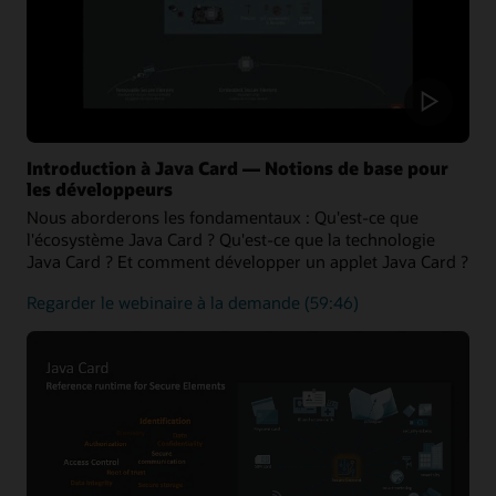
Introduction à Java Card — Notions de base pour
les développeurs
Nous aborderons les fondamentaux : Qu'est-ce que
l'écosystème Java Card ? Qu'est-ce que la technologie
Java Card ? Et comment développer un applet Java Card ?
sur
Regarder le webinaire à la demande
(59:46)
les
principes
de
base
de
la
plateforme
Java