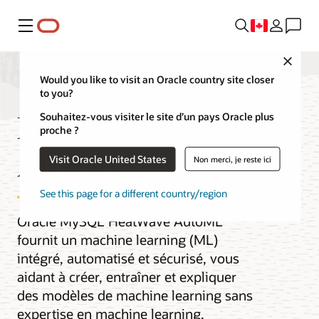
Menu
Close
Would you like to visit an Oracle country site closer
to you?
MySQL HeatWave
Souhaitez-vous visiter le site d’un pays Oracle plus
proche ?
AutoML
Visit Oracle United States
Non merci, je reste ici
See this page for a different country/region
Oracle MySQL HeatWave AutoML
fournit un machine learning (ML)
intégré, automatisé et sécurisé, vous
aidant à créer, entraîner et expliquer
des modèles de machine learning sans
expertise en machine learning,