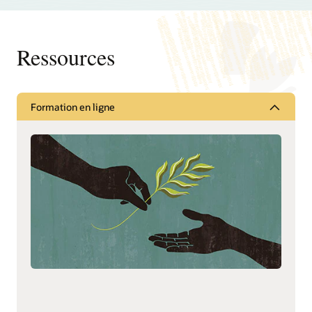
de comptes
Réduire le risque
Ressources
Account Reconciliation Manager est un module dédié à
la gestion des rapprochements de comptes. Il aide les
entreprises à réduire les risques en fournissant une
visibilité en temps réel des performances de
rapprochement et en veillant à ce que tous les
Formation en ligne
rapprochements préparés soient correctement
qualifiés.
Rationaliser et optimiser les performances
Rationalisez et optimisez les performances en
automatisant certaines tâches de rapprochement et en
prenant en charge les cycles de rapprochement basés
sur les risques.
Intégration des soldes
Activer l'intégration des soldes à l'aide de l'adaptateur
d'intégration ERP Oracle Hyperion Financial Data
Quality Management pour Oracle Applications, doté de
fonctionnalités de mappage permettant de synthétiser
les soldes de bas niveau au niveau approprié pour le
rapprochement.