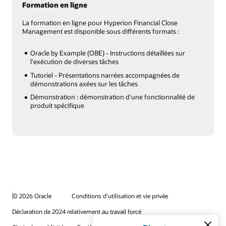
Formation en ligne
La formation en ligne pour Hyperion Financial Close
Routines de rapprochement automatique
Management est disponible sous différents formats :
flexibles
Les sous-programmes de rapprochement automatique
flexibles améliorent le processus de rapprochement. Il
Oracle by Example (OBE) - Instructions détaillées sur
existe des fonctionnalités faciles à utiliser pour gérer les
l'exécution de diverses tâches
affectations de rapprochement, notamment les
Tutoriel - Présentations narrées accompagnées de
fonctions de mise à jour et d'importation en masse.
démonstrations axées sur les tâches
Tableaux de bord prédéfinis
Démonstration : démonstration d'une fonctionnalité de
produit spécifique
Les tableaux de bord prédéfinis fournissent l'état de la
surveillance, le vieillissement, les mesures de
performances et de conformité.
© 2026 Oracle
Conditions d’utilisation et vie privée
Déclaration de 2024 relativement au travail forcé