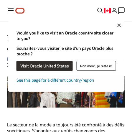
Menu
Close
Would you like to visit an Oracle country site closer
Les 10 principaux défis du secteur
to you?
de la mode en 2023
Souhaitez-vous visiter le site d’un pays Oracle plus
proche ?
Michael Hickins
| Responsable de la stratégie de contenu |
30 mai 2023
Visit Oracle United States
Non merci, je reste ici
See this page for a different country/region
Le secteur de la mode a toujours été confronté à des défis
spécifiques. S'adapter aux goûts changeants des