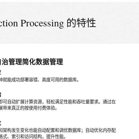
action Processing 的特性
自治管理简化数据管理
低代码工具和功能简化应用开发
生成式 AI 功能
数据库的高度安全性降低风险
稳定的高性能
应
系和非关系数据模型
加密
 AI 功能使 Autonomous AI Database 可以理解用户使用自然语言
题。用户在使用此功能时，不需要了解底层数据或 SQL 语
钟就能成功部署容错、高度可用的数据库。
形、空间、JSON 和 XML 等多种数据类型提供原生支持，
创建和控制的加密密钥来自动加密整个数据库或者备份，轻松
数据库优化的硬件、自治调优以及索引功能，其延迟低
开发速度。防止数据分散，减少由于数据孤岛引发的数据管理
和动态数据的安全。
吐量高 5 倍以上。
缩
t AI
补
线
即可自动扩展计算资源，轻松满足性能和吞吐量要求。通过在
ST API 支持现代应用开发
展带来真正的按使用付费体验。
修补和升级数据库，确保第一时间堵住安全漏洞。修补活动丝
cle Gen 2 Cloud Infrastructure、Oracle Real Application
管理 REST API、Web 接口和 PL/SQL 网关，让您能够通过
应用的持续运行。
s、Oracle Autonomous Data Guard 和每日自动备份特性，提供
更简单、快速地访问数据。
995% 的可用性*。
优
私保护
和架构发生变化也能自动配置和调优数据库；自动优化内存配
/低代码开发
为错误
格式、索引和访问结构，提升性能。
性，数据库管理员无需查看客户数据即可执行所有管理任务。