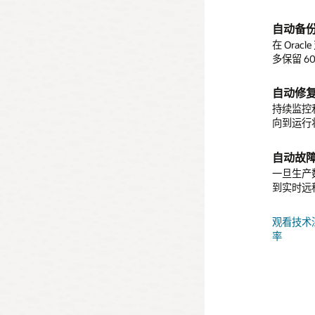
Oracle 
系统可阻
Oracle A
Datab
Flash
自动备
够快速构
误。该技
敏感数
在 Ora
数据库。
多保留 
Oracle A
数据库中
用户可以
Ora
提供 30
监视安全
自动修
的集成，
持续监控
* 使用 A
仪表盘。
高级审
向到运行
99.995
记录系统
性为 99.
面向 A
审计日志
自动故
Oracle Au
一旦生产数
数据转换
到实时远
及多种数
获洞察以
观看技术
率
快速克
可针对整
在运行的