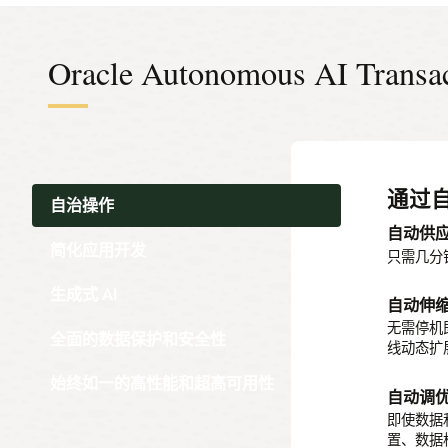
Oracle Autonomous AI Trans
通过
利用
集成的
利用
确保
自治操作
自动供
支持关
不间断
高性能
Select
简化应用开发
提出的问
只需几分
对文档、图
利用由您
提供针对
言。
加快应用
保障静态
80%，吞
生成式 AI
问题。
自动伸
Selec
自动修
始终在
无需停机
全面的数据保护和安全性
通过 RE
线动态扩
零停机地
结合使用 Ora
提供数据库
毫不影响
Cluster
始终如一的高性能和超高可用性
REST 
超过 99.
自动调
数据隐
即使数据
无代码
防范人
置、数据
借助该特