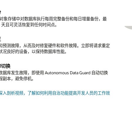
低代码应用开发平台 APEX 内置在 Oracle Autonomous AI
止访问操作系统或管理员特权，全面防御网络钓鱼攻击。
utonomous AI Transaction Processing 附带 Oracle
ase 中，可消除 98% 的手动编码工作。使用 APEX，开发人员能
back，可立即回退针对应用架构的意外更改，轻松防范人为错
份
建各种复杂应用。
术支持在所有级别执行恢复操作，包括行、事务、表乃至整个
据安全性
cle 对象存储中对数据库执行每周完整备份和每日增量备份，最
60 天且可灵活恢复到任何时间点。
utonomous AI Transaction Processing 自带 Oracle Data Safe，
机器学习 (ML) 算法
轻松发现敏感数据，评估安全风险，屏蔽敏感数据以及实施和
cle Autonomous AI Database 的可用性度量
 多种机器学习算法、自动机器学习功能以及与开源 Python 和 R
控制。
复
让您无需将数据移出数据库即可轻松构建机器学习模型和分析
和预测故障，从而及时修复硬件和软件故障。立即将请求重定
utonomous Data Guard 时，服务级别协议 (SLA) 可达到
计
状况良好的设备，以保持数据库性能。
% 的可用性。未启用 Autonomous Data Guard 时，SLA 的可用
中发生的所有事件，同时尽量减少性能影响。您可以随时查看
95%。
PI 驱动开发的自助工具
，以便满足分析、取证和合规性需求。
障切换
tonomous AI Database Data Studio
支持内置自助数据加载和
据库发生故障，即使用 Autonomous Data Guard 自动切换
，同时还能提供业务模型，帮助您轻松加载任意数据、运行涉
程副本，避免停机。
据类型的复杂查询、构建高级分析模型、实现信息可视化、捕
及开发数据驱动型应用。
深入剖析视频，了解如何利用自治功能提高开发人员的工作效
隆
个数据库或元数据快速创建克隆，快速启动新项目。支持从正
数据库实例或备份数据库创建克隆。