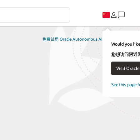
免费试用 Oracle Autonomous AI Database
Would you like
您想访问附近国家
Visit Oracl
See this page f