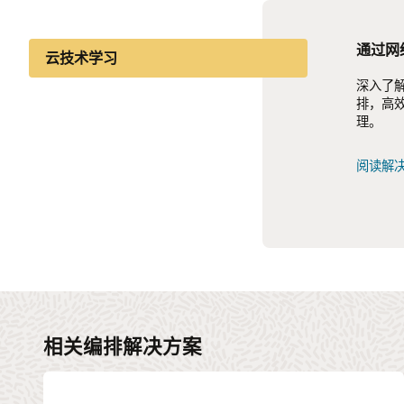
通过网
5G 后
面向 5
云技术学习
深入了解
了解如何
了解迁移
行业洞察
排，高
验，提
化并实现
理。
联。
知识分享
阅读报
阅读解
查看信
阅读报
相关编排解决方案