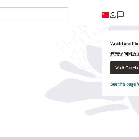
Would you like
您想访问附近国家
Visit Oracl
See this page f