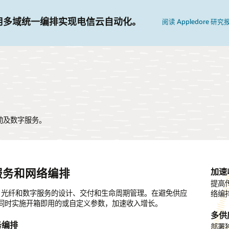
用多域统一编排实现电信云自动化。
阅读 Appledore 研究
移动及数字服务。
服务和网络编排
扩展的动态编排为 5G 做好准备
加速
动态
提高
按照
G、光纤和数字服务的设计、交付和生命周期管理。在避免供应
步后端系统与数字前端系统，提高可扩展性和运营敏捷性。创
络编
满足
同时实施开箱即用的或自定义参数，加速收入增长。
排工作流，执行多供应商切片编排。
需求
多供
务编排
验
网络
部署