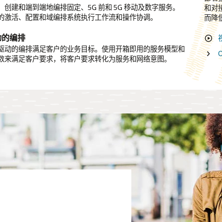
、创建和端到端地编排固定、5G 前和 5G 移动及数字服务。
编排，跨数字渠道无缝提供出色的订单体验。同步后端与数字
和对
利用内
的激活、配置和域编排系统执行工作流和操作协调。
整个编排流程中创建自动化工作流。
而降
编排
切片
动的编排
模化和云原生
驱动的编排满足客户的业务目标。使用开箱即用的服务模型和
标准的云原生开放平台提高 IT 敏捷性。每天自动处理数百万
数来满足客户要求，将客户要求转化为服务和网络意图。
提高可扩展性和运营敏捷性。