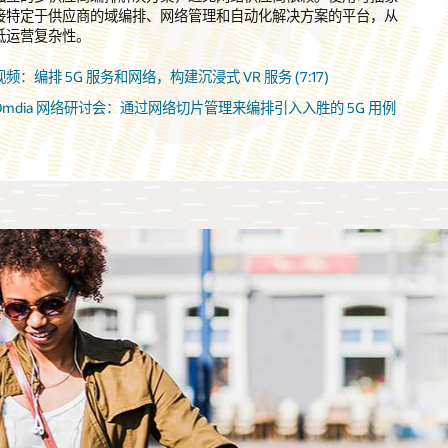
接特定于供应商的域编排、网络管理和自动化解决方案的平台，从
置了 CSMF、NSMF 和 NSSMF 等预构建功能的多层解决方案来
低运营复杂性。
端到端网络切片。该解决方案还支持第三方模块，可满足多供应商
编排需求。
视频：编排 5G 服务和网络，构建沉浸式 VR 服务 (7:17)
Oracle 统一编排 (PDF)
Omdia 网络研讨会：通过网络切片管理来编排引入入胜的 5G 用例
Appledore Research 报告：利用多域服务编排实现电信云自动化