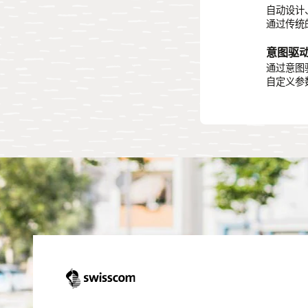
自动设计
通过统一
通过传统
前端，在
意图驱
云端规
通过意图
使用基于
自定义参
笔事务，