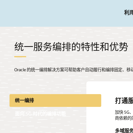
利
统一服务编排的特性和优势
Oracle 的统一编排解决方案可帮助客户自动履行和编排固定、
打通
通过可
统一编排
加快 5
自动化同
面向 5G 时代的编排功能
商依赖的
建动态编
多域服
按需体