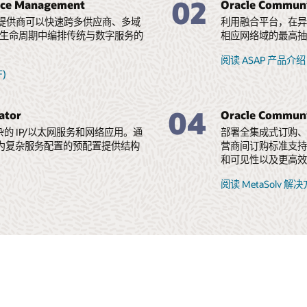
02
vice Management
Oracle Communi
，服务提供商可以快速跨多供应商、多域
利用融合平台，在异
在整个生命周期中编排传统与数字服务的
相应网络域的最高
阅读 ASAP 产品介绍 
F)
04
ator
Oracle Commun
杂的 IP/以太网服务和网络应用。通
部署全集成式订购
为复杂服务配置的预配置提供结构
营商间订购标准支
和可见性以及更高
阅读 MetaSolv 解