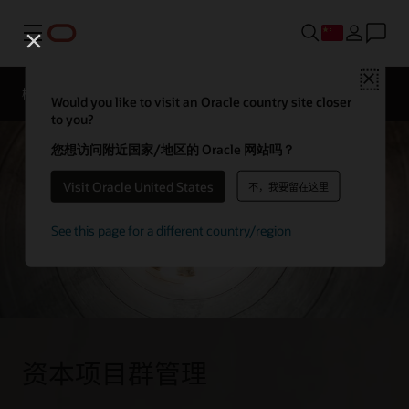
菜单
Close
概述
Sectors
Innovation Lab
资源
Would you like to visit an Oracle country site closer
to you?
您想访问附近国家/地区的 Oracle 网站吗？
Visit Oracle United States
不，我要留在这里
See this page for a different country/region
资本项目群管理