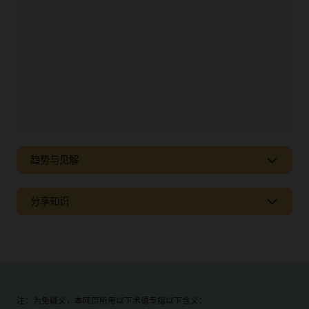
趋势与见解
使用 Primavera Unifier Essentials 轻松进行资本项目群
分享知识
管理
使用统一、经济高效的系统管理成本、进度表、范围和质量，
深入了解如何进行项目选择、执行、运营和维护
推动资本资产规划和执行流程数字化和自动化。
行业先锋将为您介绍如何优先执行对组织有利的项目，在预算
观看视频 (1:44)
范围内按时完成项目，并保证项目数据所有权，以便在整个生
命周期内有效地运营、维护和改建已建资产。
注：为免疑义，本网页所用以下术语专指以下含义：