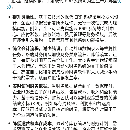
手超越。继续阅读，了解现代 ERP 系统可为企业带来哪些
优
势
。
提升灵活性
。基于云技术的现代 ERP 系统采用模块化设
计，企业可以按需部署所需组件，无需一次性完成大规
模实施。例如，企业可以先实施云 ERP 系统的会计中
心、应付账款、应收账款、费用管理等财务模块，后续
再逐步引入采购、项目管理等其他系统功能模块。
简化会计流程，减少错误
。自动处理数据录入等重复性
任务，帮助财务团队加快财务关账流程、降低成本，让
员工有更多时间开展高价值工作。大多数会计错误都源
于人为错误，而这正是自动化财务系统的真正价值所
在。高度自动化和系统集成的财务软件将大大减少手动
干预的需求，从而降低错误发生率。
实时访问财务数据
。当财务数据整合到单一数据库时，
企业能够全面了解财务绩效，包括成本、收入和盈利能
力。基于预设分析，财务团队可以实时跟踪重要的关键
绩效指标 (KPI)，例如库存周转率、利润率和营运资
本。团队可以减少账目核对的时间，将更多的时间用于
为企业创造价值的项目。
降低运营和库存成本
。通过将库存管理与财务计划、需
求预测等其他企业运营环节相连接，企业可以更好地掌