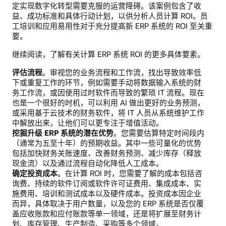
定实现数字化转型需要克服的运营障碍。该案例包含了收
益、成功标准和具体行动计划，以供分析人员计算 ROI。员
工培训和应用易用性对于充分提高新 ERP 系统的 ROI 至关重
要。
继续阅读，了解有关计算 ERP 系统 ROI 的更多具体要素。
评估流程
。审视您的业务流程和工作流，找出导致效率低
下或重复工作的环节，例如需要手动将数据输入系统的财
务工作流，或因使用过时软件而导致的繁琐 IT 流程。现在
也是一个很好的时机，可以利用 AI 做出更好的业务预测，
或采用基于云技术的财务软件，将 IT 人员从系统维护工作
中解放出来，让他们可以更专注于增值活动。
挖掘升级 ERP 系统的潜在优势
。您需要估算特定时间段内
（通常为五至十年）的预期收益。其中一些可量化的优势
包括加快财务关账速度、改善财务预测、减少库存（释放
现金流）以及通过流程自动化降低人工成本。
确定投资成本
。在计算 ROI 时，您需要了解的成本包括咨
询费、持续的软件订阅或软件许可证费用、集成成本、实
施费用、培训和测试成本以及硬件成本。投资成本因企业
而异，具体取决于用户数量，以及您的 ERP 系统是否仅覆
盖应收账款和应付账款等单一领域，还是将扩展至财务计
划、库存管理、生产制造、采购等多个领域。