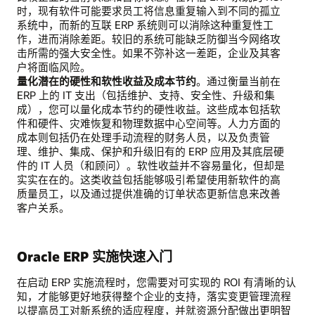
时，现有软件可能要求员工将信息重复输入到不同的孤立
系统中，而新的互联 ERP 系统则可以消除这种重复性工
作，进而消除差距。较旧的系统可能缺乏防御当今网络攻
击所需的强大安全性。如果不弥补这一差距，企业及其客
户将面临风险。
量化潜在的硬性和软性收益及成本节约
。通过衡量当前在
ERP 上的 IT 支出（包括维护、支持、安全性、升级和集
成），您可以量化成本节约的硬性收益。这些成本包括软
件和硬件、灾难恢复和物理数据中心空间等。人力方面的
成本则包括仍在处理手动流程的财务人员，以及负责管
理、维护、集成、保护和升级旧有的 ERP 应用及其底层硬
件的 IT 人员（和顾问）。软性收益并不容易量化，但却是
实实在在的。这类收益包括能够吸引希望使用新软件的高
质量员工，以及通过提供准确的订单状态更新信息来改善
客户关系。
Oracle ERP 实施快速入门
在启动 ERP 实施流程时，您需要对可实现的 ROI 有清晰的认
知，才能够更好地获得整个企业的支持，落实变更管理流程
以提高员工对新系统的适应程度，并就资源分配做出更明智