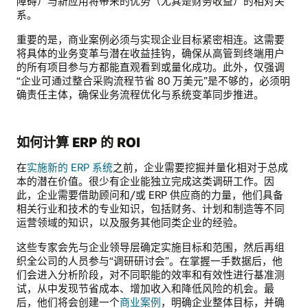
障碍）与新应用将带来的优势（尤其是财务收益）的相对关
系。
重要的是，商业案例必须与实现企业目标紧密相连。这需要
将具体的业务变革与潜在收益挂钩，确保从高管到终端用户
的所有项目参与方都能直观看到或量化成功。此外，仅强调
“企业可通过整合采购流程节省 80 万美元”是不够的，必须明
确责任主体，确保业务流程优化与系统变革同步推进。
如何计算 ERP 的 ROI
在
实施新的 ERP 系统
之前，企业需要挖掘并量化相对于总成
本的潜在价值。很少有企业能独立完成这类调研工作。因
此，企业需要借助顾问和/或 ERP 供应商的力量，他们具备
相关行业和技术的专业知识，包括财务、计划和制造等不同
运营领域的知识，以及服务其他同类企业的经验。
这些专家会先与企业领导层确定实施目标和范围，然后再组
织全公司的人员参与“调研研讨会”。在掌握一手数据后，他
们会进入分析阶段，对不同职能的效率和有效性进行基准测
试，从中发现节省成本、增加收入和降低风险的机会。最
后，他们将会创建一个
商业案例
，明确企业整体目标，并确