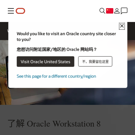
菜单
Close
联系 Oracle
Webinars
Business Insights
More
Restaurants
Would you like to visit an Oracle country site closer
团队
to you?
您想访问附近国家/地区的 Oracle 网站吗？
Visit Oracle United States
不，我要留在这里
See this page for a different country/region
了解 Oracle Workstation 8