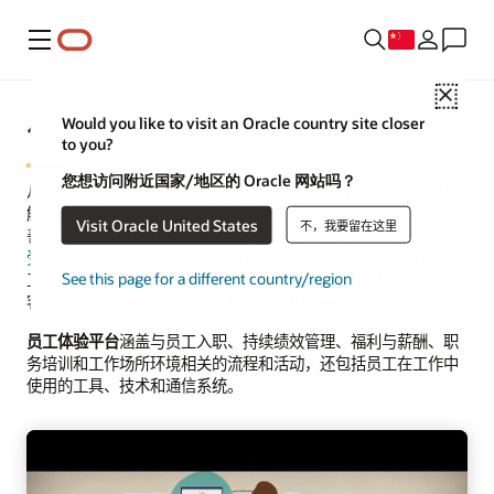
菜单
Close
什么是员工体验？
Would you like to visit an Oracle country site closer
to you?
您想访问附近国家/地区的 Oracle 网站吗？
从本质上讲，员工体验是员工在特定企业体验的每一次互动和接
触点的总和，也是企业精心策划的一组体验和注意事项，旨在改
Visit Oracle United States
不，我要留在这里
善员工的工作和家庭生活并提高他们的整体生产效率。
员工体验
受到员工与企业的每次互动影响 (PDF)
，从录取通知书开始，到
See this page for a different country/region
工作的最后一天结束。此外，企业文化以及员工与同事、上级和
客户之间的人际交往都与员工体验息息相关。
员工体验平台
涵盖与员工入职、持续绩效管理、福利与薪酬、职
务培训和工作场所环境相关的流程和活动，还包括员工在工作中
使用的工具、技术和通信系统。