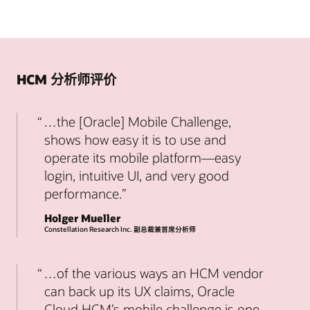
HCM 分析师评价
…the [Oracle] Mobile Challenge,
shows how easy it is to use and
operate its mobile platform—easy
login, intuitive UI, and very good
performance.
Holger Mueller
Constellation Research Inc. 副总裁兼首席分析师
…of the various ways an HCM vendor
can back up its UX claims, Oracle
Cloud HCM’s mobile challenge is one