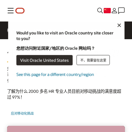
菜单
Close
概述
面向行业的 HCM
解决方案
新特性
Would you like to visit an Oracle country site closer
to you?
您想访问附近国家/地区的 Oracle 网站吗？
什么是 Oracle HCM 移动挑战？
Visit Oracle United States
不，我要留在这里
您可以在自有设备上进行这项独特的移动体验，无需安装应用即
See this page for a different country/region
可直接了解经理和员工如何使用几乎任意移动设备完成自助 HR
任务。
了解为什么 2000 多名 HR 专业人员目前对移动挑战的满意度超
过 97%！
应对移动化挑战