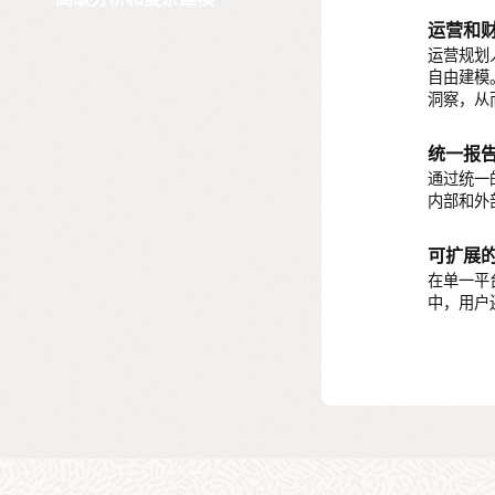
重新设
运营和
复杂的
不只是迁
运营规划
析应用，
利用反映
自由建模
次结构和
洞察，从
多种内
数据分
利用各种内
统一报
Oracle Sm
生成快速
通过统一的
系列数据
内部和外
关键指标
可扩展
在单一平台
中，用户