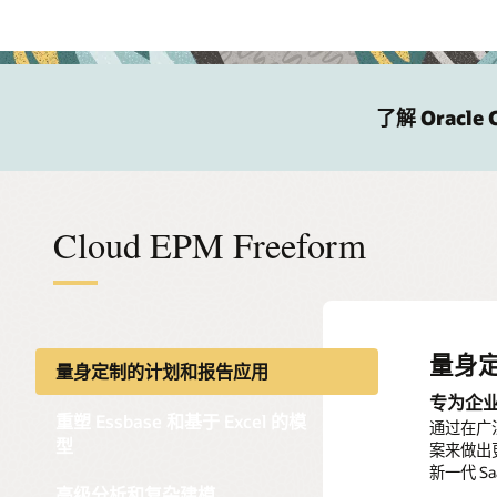
了解 Oracle 
Cloud EPM Freeform
量身
重塑 E
高级
量身定制的计划和报告应用
专为企
Essba
分析多
重塑 Essbase 和基于 Excel 的模
通过在广
通过导入本
使用定制
型
案来做出
平台上共
可以分析来
新一代 
的多种不
高级分析和复杂建模