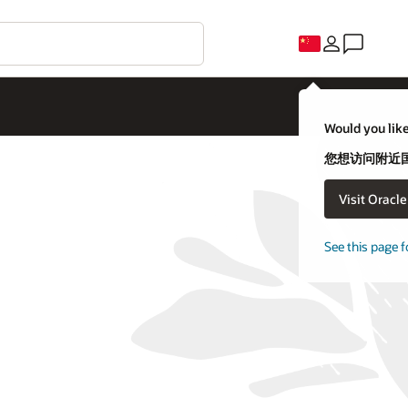
Would you like
您想访问附近国家
Visit Oracl
See this page f