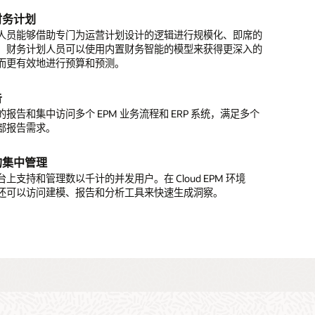
计的报告和分析应用
财务计划
业务结构建模
移模型，而是借此机会在云中重新构想、设计和扩展报告和分
人员能够借助专门为运营计划设计的逻辑进行规模化、即席的
并为更多用户提供这些应用。
复杂业务结构的唯一数据集（例如组织图表或具有不同父子层
。财务计划人员可以使用内置财务智能的模型来获得更深入的
级别的产品层次结构），了解业务挑战的根本。
而更有效地进行预算和预测。
置报告工具
析功能范围
置的报告和分析工具，包括仪表盘、Web 和基于 Excel 的
告
art View for Office。
而严谨的洞察。Essbase 作为先进的多维建模引擎，提供了一
报告和集中访问多个 EPM 业务流程和 ERP 系统，满足多个
分析功能，包括假设分析、切片和分块方案，以及 KPI 和其他
部报告需求。
的预构建和定制计算。
的集中管理
上支持和管理数以千计的并发用户。在 Cloud EPM 环境
还可以访问建模、报告和分析工具来快速生成洞察。