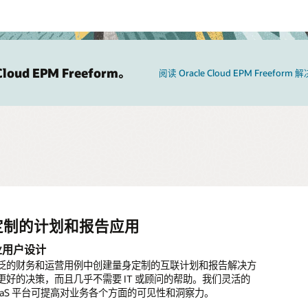
Cloud EPM Freeform。
阅读 Oracle Cloud EPM Freeform
定制的计划和报告应用
ssbase 和基于 Excel 的模型
分析和复杂建模
业用户设计
se 和电子表格导入
种数据源
泛的财务和运营用例中创建量身定制的互联计划和报告解决方
地 Essbase 多维数据集和 Excel 模型并在基于云技术的安全
的报告和计划解决方案连接业务的每一个环节。这些解决方案
更好的决策，而且几乎不需要 IT 或顾问的帮助。我们灵活的
享它们，立即开始工作。
自多个 ERP 和 EPM 系统以及销售、人力资源和供应链系统
SaaS 平台可提高对业务各个方面的可见性和洞察力。
同数据源。