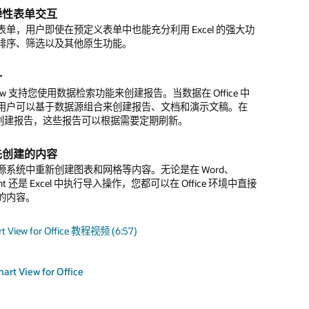
EPM 应用提取数据，将其集成到其他环境中，例如数据湖、仓
弹性表单交互
测性计划改善决策
PM 的 Oracle 数字助手
云提供全面的应用监视和管理，IT 管理员可以在整个业务运营中
系统。
M 任务（例如提供财务披露内容）需要认证。Oracle Cloud
nfolet
配对账
表单，用户即使在预定义表单中也能充分利用 Excel 的强大功
、精简的业务流程。
的任务管理功能支持先对任务进行认证再标记为完成。
用财务和运营数据中的模式，从而提高准确性并做好更充分的
用数字助手来提高对账流程的速度和准确性；即时查看、注释
排序、筛选以及其他原生功能。
可通过用户主屏幕上的 Infolet 查看关键绩效指标。
于实际情况进行预测并将预测纳入您的计划，从而做出更加及
的事务匹配和自动对账功能，大幅缩短对账流程所需的时间。
额和任务，例如“今天到期的对账”；管理任何期间的日记账和
自动化
的决策。
查询战略性 KPI 等；从 Web 界面和第三方协作应用访问数
定器
自动化实用程序，自动为 Cloud EPM 提供接口，以满足几
计
即席查询功能
中自动生成管理层陈述与分析
理需求。可轻松集成到第三方调度程序或通过命令行启动。
通常要审查相关任务以完成财务关账流程。您可以从 Cloud
 View 支持您使用数据检索功能来创建报告。当数据在 Office 中
acle 计划产品详细信息
户可以直接在 Web 界面中通过新一代即席查询功能轻松调查
的任务管理模块创建报告绑定器，轻松交付内容供审计人员检
文本生成功能生成管理层陈述与分析，为阅读报告的人提供更
用户可以基于数据源组合来创建报告、文档和演示文稿。在
简介：Oracle EPM 云洞察 (PDF)
助手产品详情
行更加详细的分析。
PI
e 中创建报告，这些报告可以根据需要定期刷新。
概览 (1:05)
 REST API，能够更广泛地集成到符合企业 IT 策略的其他流
和自动化概览
何设备上使用
acle 对账管理产品详细信息
b 服务中。
先创建的内容
acle 财务合并与关账产品详细信息
、Web 或移动设备访问所有报告和分析内容。
源系统中重新创建图表和网格等内容。无论是在 Word、
应用集成
oint 还是 Excel 中执行导入操作，您都可以在 Office 环境中直接
ative Reporting 产品详情
 EPM 内容（包括表单、报告和其他构件）可以集成到 Oracle
的内容。
ERP 以及其他 Oracle 和非 Oracle 应用中。这为用户提供了全面
让他们能够随时随地获取所需内容。
 View for Office 教程视频 (6:57)
rt View for Office