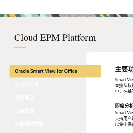
Cloud EPM Platform
主要
报告
数据
任务
智能
智能
新一
Oracle Smart View for Office
仪表盘
集成各
编排关
利用 I
自动合
直观、
Smart 
灵活配
报告与分析
直接从数据源集
仪表盘不
轻松将关键数
通过内置
IPM 
Oracl
用户通过
自动将新
中，在基于
点击式设
时间。
而改善业
务。这有
所有必要
程，只需
数据集成
分析工作
放出来，
追溯至
即席分
全面的
加快数
面向用
能够访问
安全性
任务管理
报告
编排互
Smart
源实施访
任务类型
使用嵌入
Oracl
安全性至关
支持用户轻
内置有财
行。
异，确保
编排从子
成特定业
可范围内
智能绩效管理
以集中保
方式使用
可以直接
Oracl
并、对账
提取数
告。您也
帮助您优
应用监