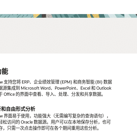
功能
与分析
集成
管理
绩效管理
流程自动化
代用户体验
类源应用的数据
键流程
PM 打造数据驱动型财务流程
并
有吸引力的界面
View 支持您将 ERP、企业绩效管理 (EPM) 和商务智能 (BI) 数据
置
作业
成到 Microsoft Word、PowerPoint、Excel 和 Outlook
仅提供高级图表和可视化功能，还支持数据回写。您可以通过
据源集成至 Oracle Cloud EPM 应用。
流程和任务管理，用户可以准确了解自己需要做什么以及完成
利用数据科学和机器学习技术帮助财务人员提高数据驱动水平，进
e EPM 云强大的智能自动化功能可在满足特定条件时执行简单任
一个直观的主页来访问所有 EPM 业务流程，快速高效地完成
技术功能部署到您的环境中。您可以根据需要初始化业务流
内置
 Office 的界面中查看、导入、处理、分发和共享数据。
计器轻松创建新的仪表盘，也可以使用现有仪表盘来处理现有
务的关键领域，充分利用错失的潜在机遇。
助于加快合并速度和整体关账流程，将员工从繁琐的工作中解
任务。
一次点击即可选择启用。
EP
和任务。
专注于处理更有价值的活动。
源系统中的事务详细信息
析和自由形式分析
任务类型
据分析速度，更快地基于洞察采取行动
户/组的个性化流程
和理解 EPM 应用中的数据背后的详细事务，同时对所有数据
和访问控制
联关账
 View 界面易于使用，功能强大（无需编写复杂的查询语句），
问控制。
包括手动和自动，并且可以基于已完成的先例执行或按计划执
式人工智能和机器学习 (ML) 特性持续监视计划、预测和差
e EPM 云可为各类用户和组提供个性化导航工作流，引导用户完
重要。Oracle EPM 云提供强大的安全框架，确保用户在许
松访问的 Oracle 数据源。用户可以在本地保存分析，也可
务智能的强大报告功能可帮助您理解各种差异。您可以以交互
捕获关于任何异常、偏差以及隐藏相关性的警报。这意味着您
分类账到报告的完整财务关账流程（包括重要的合并流程）。
务流程活动，例如整个财务关账流程的所有任务，包括财务合
安全操作，防止用户访问未获授权的区域。
存，只需一次点击操作即可在各个期间重用这些分析。
各种报告来提供分析并追溯至来源，或者在报告账簿中运行报
获得高度相关的洞察，及时采取适当的措施。
e EPM 云支持手动/自动任务管理，可提供全面的上下游可见性，
、税务报告以及管理层陈述与分析。
据，将其集成到其他系统中
可以按计划向用户批量发送报告。
化关账流程。
视和管理