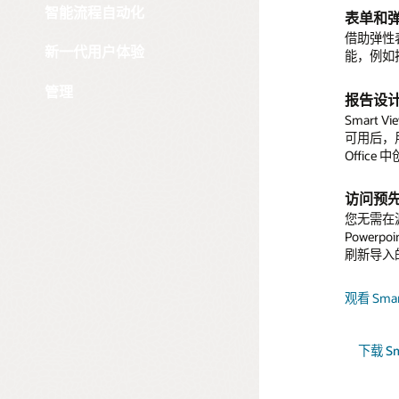
认证
能够从 
智能流程自动化
表单和
利用预
适用于 E
EPM 
库或操作
关键 EP
KPI 和 I
自动匹
借助弹性
维护敏捷
EPM 
识别并利
您可以利
新一代用户体验
能，例如
利益相关者
准备。基
通过强大
并检查余
EPM 
时和客观
关账任务，
报告绑
提供强大的
管理
字助手。
报告设
Web 
在报告
乎所有管
审计人员
Smart
查看 Or
非超级用
EPM 
通过条件
可用后，
阅读解决方案
了解数字
数据，执
查。
多洞察。
REST A
Offic
观看洞察功能
提供全面的
阅读洞察
可在任
查看 Or
程和 We
访问预
查看 Or
通过桌面
您无需在
与其他
Powerp
了解 Narr
Cloud
刷新导入
Cloud 
的功能，
观看 Smart
下载 Sma