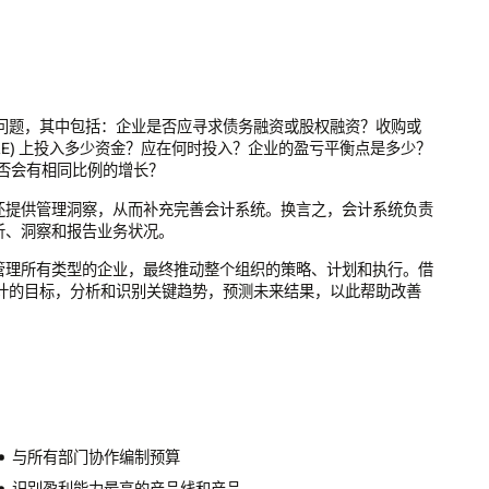
购或
少？
负责
。借
改善