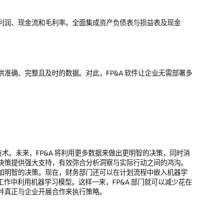
金
署多
时消
沟。
器学
花在