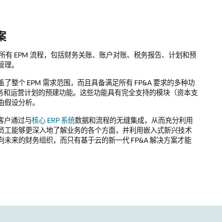
和预
种功
资本支
利用
技术
才能