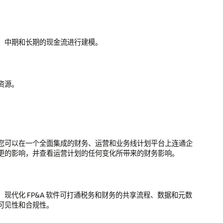
通企
元数