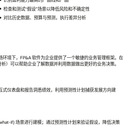
。在
。
建
决策