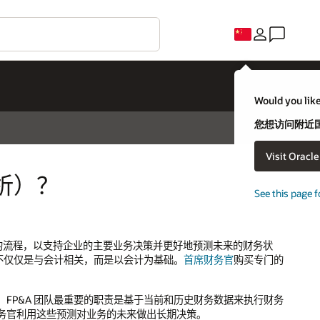
C
uld you like to visit an Oracle country site closer to you?
想访问附近国家/地区的 Oracle 网站吗？
Visit Oracle United States
不，我要留在这里
e this page for a different country/region
状
门的
财务