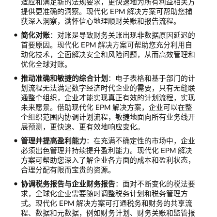
适应和满足新的法规要求，更快速地为所有利益相关方
提供更准确的洞察。现代化 EPM 解决方案可帮助您捕
获深入洞察，满怀信心地理顺财关账和报告流程。
简化对账
：对账是导致财务关账出现非数据原因延迟的
首要原因。现代化 EPM 解决方案可帮助您充分利用自
动化技术，全面解决安全和风险问题，从而高效管理和
优化全球对账。
推动准确和敏捷的综合计划
：电子表格和基于部门的计
划流程无法满足数字经济时代企业的需要，只有无缝联
通整个组织，企业才能实现真正有效的计划流程，实现
未来愿景。借助现代化 EPM 解决方案，企业可以在整
个组织范围内协调计划流程，敏捷地面向所有业务线开
展预测，更快速、更有效地响应变化。
管理并提高盈利能力
：在充满不确定性的市场中，企业
必须出色管理并持续提升盈利能力。现代化 EPM 解决
方案可帮助您深入了解企业各方面的成本和盈利状态，
合理分配有限而宝贵的资源。
协调税务报告与企业财务报告
：面对不断变化的税法要
求，全球化企业需要随时调整税务计划和税务管理方
式。现代化 EPM 解决方案可打通税务和财务的共享流
程、数据和元数据，例如财务计划、财务关账和监管报