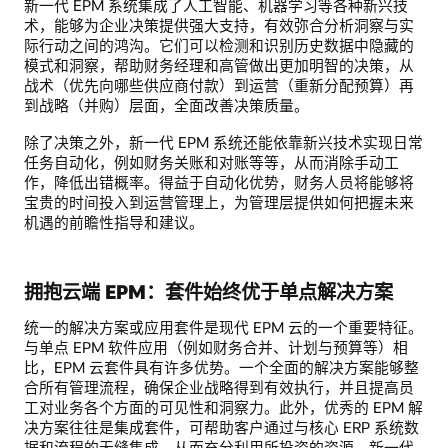
新一代 EPM 系统集成了人工智能、机器学习等各种新兴技
术，能够为企业决策提供强大支持，有效弥合分析洞察与实
际行动之间的鸿沟。它们可以检测和识别历史数据中隐藏的
模式和洞察，帮助财务经理和高管做出更加明智的决策，从
战术（优先向哪些供应商付款）到运营（重新分配预算）再
到战略（并购）层面，全面改善决策质量。
除了决策之外，新一代 EPM 系统还能依靠新兴技术实现日常
任务自动化，例如财务关账和对账等等，从而消除手动工
作，降低出错概率。得益于自动化优势，财务人员将能够将
宝贵的时间投入到运营管理上，为管理层提供如何把握未来
机遇的前瞻性指导和建议。
拥抱云端 EPM：套件始终优于单点解决方案
统一的解决方案或应用套件是现代 EPM 云的一个重要特征。
与单点 EPM 软件应用（例如财务合并、计划与预算等）相
比，EPM 云套件具有许多优势。一个全面的解决方案能够整
合所有管理流程，确保企业战略得到有效执行，并且提高员
工对业务各个方面的可见性和洞察力。此外，优秀的 EPM 解
决方案往往是集成套件，可帮助客户通过与核心 ERP 系统数
据和流程的无缝集成，从而充分利用所投资的资源。新一代