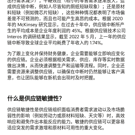
出行需求减少）；牛鞭效应（较小的零售需求逐渐放大，造
成供应链中断，例如人尽皆知的厕纸短缺现象）；还是原材
料短缺（例如微芯片短缺），这些种种情况都表明了市场偏
差是不可预测的，而且也可能产生高昂的成本。根据 2020
年的 McKinsey 研究显示，在过去十年中，供应链中断所产
生的平均成本是企业年度利润的 45%。根据供应链技术公司
Interos 的调研结果显示，截至 2022 年 5 月，上一年的供应
链中断导致全球企业平均耗费了年收入的 1.74%。
为了跟上变化并保持财务健康，企业需要能够立即响应变化
的供应链。企业必须根据相关需求、供应、库存等实时数据
做出决策，从而快速调整生产和运输等流程。同时，企业还
需要资源来调整供应链，以确保在中断时仍然能够让客户满
意，也让团队能够在新机会出现时及时把握。
什么是供应链敏捷性？
供应链敏捷性是供应链组织面临消费者需求波动以及市场脆
弱性的影响（例如劳动力或原材料短缺、天灾等）时，高效
响应和避免作出本能反应的能力。敏捷的供应链可以更容易
适应突发的需求激增和原材料可用性的重大变化。