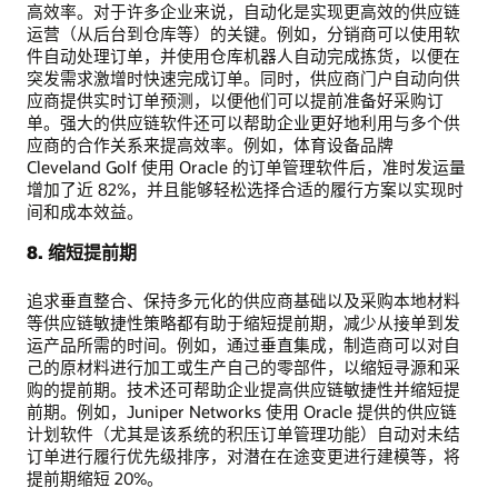
高效率。对于许多企业来说，自动化是实现更高效的供应链
运营（从后台到仓库等）的关键。例如，分销商可以使用软
件自动处理订单，并使用仓库机器人自动完成拣货，以便在
突发需求激增时快速完成订单。同时，供应商门户自动向供
应商提供实时订单预测，以便他们可以提前准备好采购订
单。强大的供应链软件还可以帮助企业更好地利用与多个供
应商的合作关系来提高效率。例如，体育设备品牌
Cleveland Golf 使用 Oracle 的订单管理软件后，准时发运量
增加了近 82%，并且能够轻松选择合适的履行方案以实现时
间和成本效益。
8. 缩短提前期
追求垂直整合、保持多元化的供应商基础以及采购本地材料
等供应链敏捷性策略都有助于缩短提前期，减少从接单到发
运产品所需的时间。例如，通过垂直集成，制造商可以对自
己的原材料进行加工或生产自己的零部件，以缩短寻源和采
购的提前期。技术还可帮助企业提高供应链敏捷性并缩短提
前期。例如，Juniper Networks 使用 Oracle 提供的供应链
计划软件（尤其是该系统的积压订单管理功能）自动对未结
订单进行履行优先级排序，对潜在在途变更进行建模等，将
提前期缩短 20%。