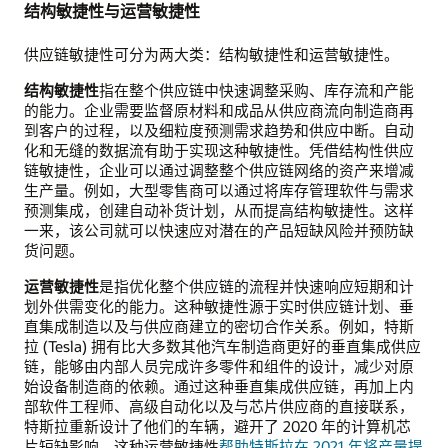
结构敏捷性与运营敏捷性
供应链敏捷性可分为两大类：结构敏捷性和运营敏捷性。
结构敏捷性
指在整个供应链中快速调整采购、库存流和产能
的能力。企业需要监督原材料和成品从供应商流向制造商再
到客户的过程，以及细粒度预测需求趋势和供应中断。自动
化和无缝的数据流有助于实现这种敏捷性。凭借结构性供应
链敏捷性，企业可以通过调整整个供应链网络的资产来增减
生产量。例如，大型零售商可以通过将库存管理软件与需求
预测集成，创建自动补货计划，从而提高结构敏捷性。这样
一来，该公司就可以快速应对潜在的产品短缺风险并预防缺
货问题。
运营敏捷性
是指优化整个供应链的流程并快速响应短期和计
划外供需变化的能力。这种敏捷性源于实时供应链计划、垂
直集成制造以及与供应商建立的密切合作关系。例如，特斯
拉 (Tesla) 拥有比大多数其他汽车制造商更好的垂直集成供应
链，能够由内部人员完成许多零件和组件的设计，减少对原
始设备制造商的依赖。通过这种垂直集成供应链，再加上内
部软件工程师、高级自动化以及与芯片供应商的直接联系，
特斯拉重新设计了他们的车辆，避开了 2020 年的计算机芯
片短缺影响。这种运营敏捷性
帮助特斯拉在 2021 年将产量提