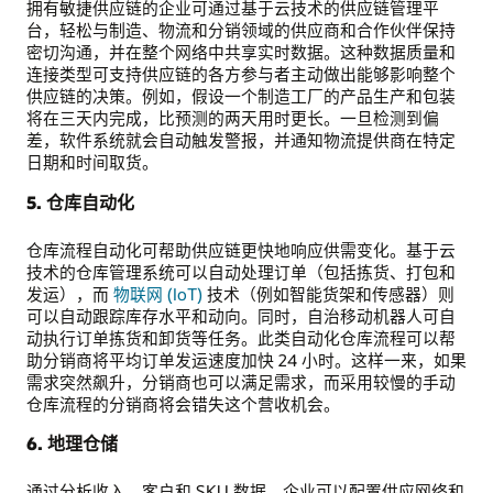
拥有敏捷供应链的企业可通过基于云技术的供应链管理平
台，轻松与制造、物流和分销领域的供应商和合作伙伴保持
密切沟通，并在整个网络中共享实时数据。这种数据质量和
连接类型可支持供应链的各方参与者主动做出能够影响整个
供应链的决策。例如，假设一个制造工厂的产品生产和包装
将在三天内完成，比预测的两天用时更长。一旦检测到偏
差，软件系统就会自动触发警报，并通知物流提供商在特定
日期和时间取货。
5. 仓库自动化
仓库流程自动化可帮助供应链更快地响应供需变化。基于云
技术的仓库管理系统可以自动处理订单（包括拣货、打包和
发运），而
物联网 (IoT)
技术（例如智能货架和传感器）则
可以自动跟踪库存水平和动向。同时，自治移动机器人可自
动执行订单拣货和卸货等任务。此类自动化仓库流程可以帮
助分销商将平均订单发运速度加快 24 小时。这样一来，如果
需求突然飙升，分销商也可以满足需求，而采用较慢的手动
仓库流程的分销商将会错失这个营收机会。
6. 地理仓储
通过分析收入、客户和 SKU 数据，企业可以配置供应网络和