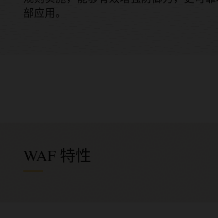
部应用。
WAF 特性
综合
全面
主动
灵活
保护 Fu
简单