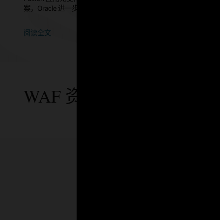
案，Oracle 进一步扩展了已部署多种安全控制措施的现有纵深防
阅读全文
WAF 资源