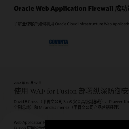
OCI Web 
利用基于地
利用 Jav
在距离最终
监视和检测恶
立即评估 Orac
Oracle Web Application Firewall 
Bright
HTTP 标
系列高级
载均衡器上
Applic
客户（不包
OWAS
Infras
境等所有
和常见 We
制最高为 
缘和区域
Cloud In
费获得一个
了解全球客户如何利用 Oracle Cloud Infrastructure Web Applicat
现有纵深防
2022 年 10 月 17 日
使用 WAF for Fusion 部署纵深防
David B.Cross（甲骨文公司 SaaS 安全高级副总裁）、Praveen Kol
全副总裁）和 Miranda Jimenez（甲骨文公司产品营销经理）
Web Application Firewall (WAF) for Fusion 进一步增强
Fusion 应用免受传入流量影响，从而降低相关风险。通过将 WAF 纳