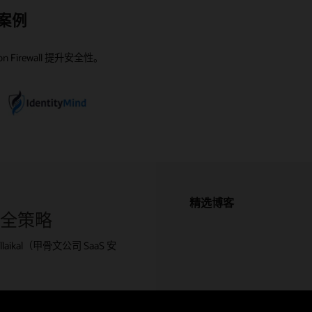
Application Firewall 聚合了多个来源（包括 WebRoot
理位置数据、IP 地址白名单和黑名单、HTTP URL 以及
aScript、CAPTCHA、设备指纹识别以及人类交互算法等一
用户最近的 OCI 边缘以及距离 OCI 应用最近的内外部负
意 HTTP 和 HTTPS 流量源，有效保护 Fusion
le Cloud Infrastructure Web Application Firewall。OCI
成功案例
Cloud®）的威胁情况，并包含超过 250 条预定义的
头的访问控制，全面保护部署在 Oracle Cloud
验证方法，高效识别并阻止恶意僵尸流量。
灵活实施 WAF 保护，为 OCI、本地部署、多云或混合环
ations、工作负载、API 和关键数据免受分布式拒绝服务攻击
括政府客户）可以免费使用一个 WAF 实例，每月请求限
P、应用和特定合规性规则，可帮助您轻松采用分层防御（边
tructure、本地以及多云环境中的应用。
位置的应用基础设施和工作负载提供安全防护。
b 攻击，包括 OWASP 的 10 大漏洞风险。通过将 Oracle
1000 万个。此外，OCI 客户（不包括政府客户）还可以免
内）安全策略。
frastructure WAF 纳入 Fusion 安全性解决方案，Oracle 将
灵活负载均衡器实例和 10 Mbps 负载均衡器带宽。
ion Firewall 提升安全性。
御架构扩展到了 SaaS 应用。
精选博客
御安全策略
laikal（甲骨文公司 SaaS 安
了第 7 层安全性，可保护公共和专用
入 Fusion 安全性解决方