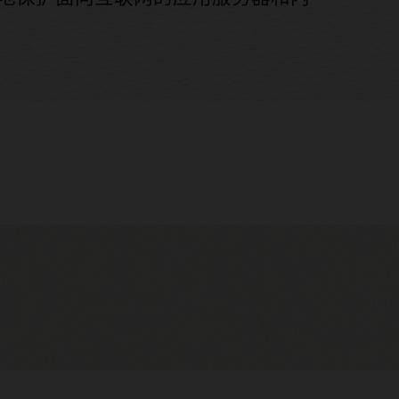
性威胁情报
的策略控制
式僵尸管理
实施
sion Applications 免受 Web 攻击
、灵活的定价