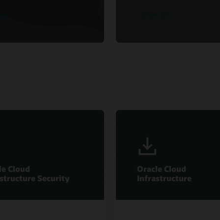
优势
保障合规性
le Cloud
Oracle Cloud
astructure Security
Infrastructure