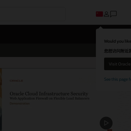
Would you like
您想访问附近国家
Visit Oracl
See this page f