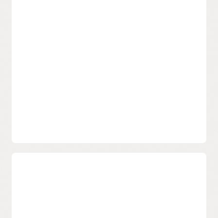
Onboarding leicht gemacht
Einfaches Management
Verwalten Sie Listen sicherer Absender,
Unterdrückungslisten und einfache SMTP-
Konfigurationen und Anmeldeinformationen mit einer
einzigen Oracle Cloud Infrastructure-Konsole.
Email Delivery – Dokumentation
Email Delivery – Häufig gestellte Fragen
SDK, CLI
Einfache Integration mit Oracle Cloud Infrastructure
SDK, CLI.
Zustellbarkeit
Verbesserte Nachrichtenplatzierung
Kompetent konfigurierte E-Mail-Sendeinfrastruktur mit
branchenweit bewährten Methoden für eine