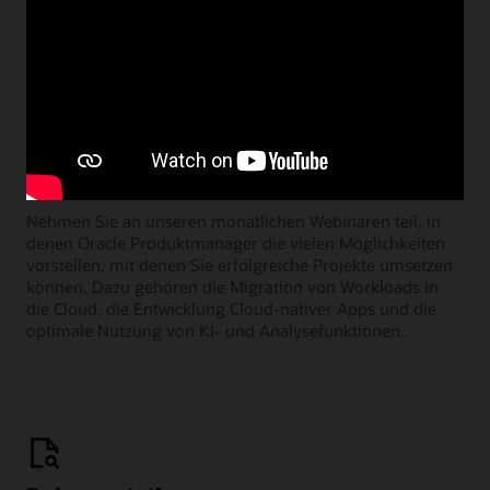
Learning Lounge-Webcasts
Nehmen Sie an unseren monatlichen Webinaren teil, in
denen Oracle Produktmanager die vielen Möglichkeiten
vorstellen, mit denen Sie erfolgreiche Projekte umsetzen
können. Dazu gehören die Migration von Workloads in
die Cloud, die Entwicklung Cloud-nativer Apps und die
optimale Nutzung von KI- und Analysefunktionen.