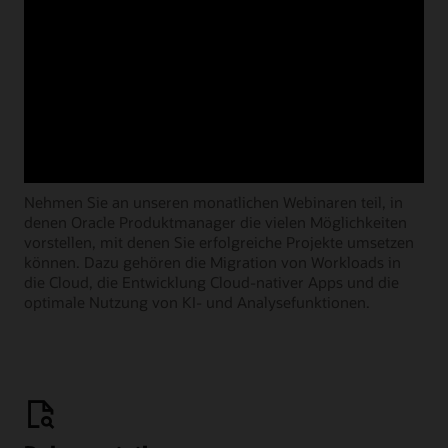
Learning Lounge-Webcasts
Nehmen Sie an unseren monatlichen Webinaren teil, in
denen Oracle Produktmanager die vielen Möglichkeiten
vorstellen, mit denen Sie erfolgreiche Projekte umsetzen
können. Dazu gehören die Migration von Workloads in
die Cloud, die Entwicklung Cloud-nativer Apps und die
optimale Nutzung von KI- und Analysefunktionen.