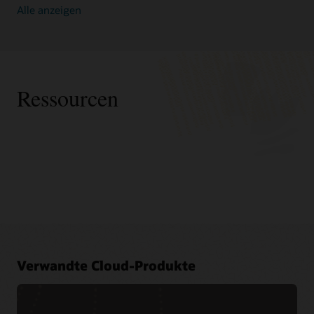
Alle anzeigen
Ressourcen
Oracle
Gespräche und Demos
Oracle Consulting
Best Practices zum API-Design mit Oracle APIARY (12:27)
Advanced Customer Services
Verwendung von Oracle Functions und API Gateway für
Steigen Sie zu Cloud Migration Services auf
Cloud-native Apps (2:49)
Verwandte Cloud-Produkte
Partner im Blickpunkt
Kundenvideos
Cloud Native und DevSecOps nach Maß mit Capgemini Agile
Skanska: Schnellere Markteinführung mit Oracle (1:39)
Innovation Platform und Oracle Cloud