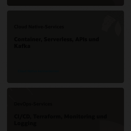
Service-Zustand Dashboard
Customer Connect-Foren
Cloud Native-Services
Container, Serverless, APIs und
Kafka
Cloud Native kennenlernen
DevOps-Services
CI/CD, Terraform, Monitoring und
Logging