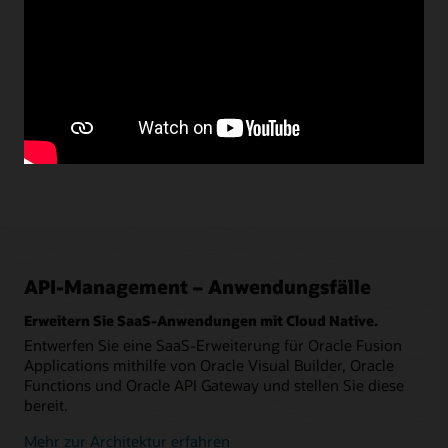
API-Management – Anwendungsfälle
Erweitern Sie SaaS-Anwendungen mit Cloud Native.
Entwerfen Sie eine SaaS-Erweiterung für Oracle Fusion
Applications mithilfe von Oracle Visual Builder, Oracle
Functions und Oracle API Gateway und stellen Sie diese
bereit.
Mehr zur Architektur erfahren