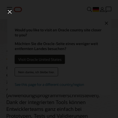
Menü
Close
Would you like to visit an Oracle country site closer
to you?
API-Management
Möchten Sie die Oracle-Seite eines weniger weit
entfernten Landes besuchen?
Visit Oracle United States
Oracle Cloud Infrastructure (OCI) bietet
Nein danke, ich bleibe hier.
eine umfassende Reihe von Services
zur Verwaltung des Lebenszyklus von
See this page for a different country/region
APIs
(Anwendungsprogrammierschnittstellen).
Dank der integrierten Tools können
Entwicklerteams ganz einfach bei
Prototypen, Tests und Validierungen