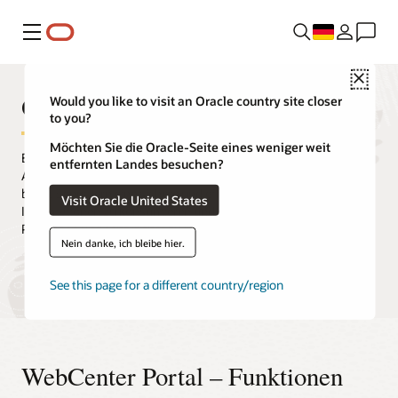
Menü
Close
Oracle WebCenter Portal
Would you like to visit an Oracle country site closer
to you?
Möchten Sie die Oracle-Seite eines weniger weit
Erstellen Sie schnell und einfach Intranets, Extranets, Composite-
entfernten Landes besuchen?
Anwendungen und Selfservice-Portale. Oracle WebCenter Portal
bietet Benutzern eine sichere und effiziente Möglichkeit,
Visit Oracle United States
Informationen zu konsumieren und mit Anwendungen,
Prozessen und Mitarbeiter zu interagieren.
Nein danke, ich bleibe hier.
Demo anfordern
Releaseupdates und -downloads
See this page for a different country/region
WebCenter Portal – Funktionen