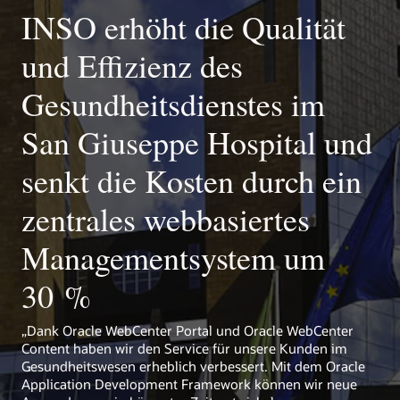
INSO erhöht die Qualität
Verbindung mit der cloudbasierten Oracle Content and
mit personalisierten Dashboards, die in soziale Tools
Experience-JavaScript-Benutzeroberfläche herzustellen und
integriert sind und Benutzern helfen, sich zu vernetzen und
Rollenbasierte Verwaltung
profitieren Sie von KI-gestütztem intelligentem Content-
sich zu engagieren.
und Effizienz des
Delegieren Sie den Zugriff auf Bereitstellungs- und
Authoring für eine schnelle Erstellung von Inhalten.
Steuerinformationen in der gesamten Firma, um die
Veröffentlichung des Portals zu beschleunigen.
Gesundheitsdienstes im
Kubernetes-fähig
Verwenden Sie die vorgefertigte Bibliothek, um WebCenter
San Giuseppe Hospital und
Portal einfach auf Kubernetes einzurichten und die Vorteile
der schnellen Bereitstellung, Skalierung, Portabilität und
Verwaltung zu nutzen.
senkt die Kosten durch ein
zentrales webbasiertes
Managementsystem um
30 %
„Dank Oracle WebCenter Portal und Oracle WebCenter
Content haben wir den Service für unsere Kunden im
Gesundheitswesen erheblich verbessert. Mit dem Oracle
Application Development Framework können wir neue