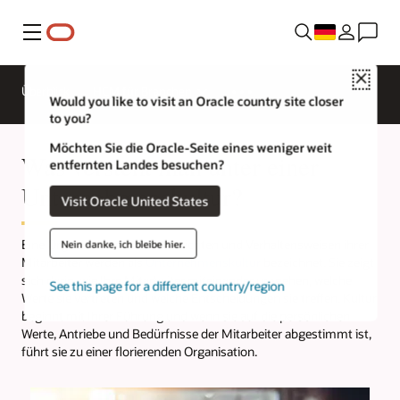
Menü
Close
Überblick
HCM für Branchen
Would you like to visit an Oracle country site closer
to you?
Möchten Sie die Oracle-Seite eines weniger weit
Was versteht man unter einer
entfernten Landes besuchen?
Unternehmenskultur?
Visit Oracle United States
Eine Organisation und die Ansichten und Verhaltensweisen ihrer
Nein danke, ich bleibe hier.
Mitarbeiter werden als
Unternehmenskultur
bezeichnet. Sie zeigt
sich darin, wie Ihre Mitarbeiter miteinander umgehen, welche
See this page for a different country/region
Werte sie vertreten und welche Entscheidungen sie treffen. Kultur
beginnt mit Ihrer Führung und wenn sie auf die persönlichen
Werte, Antriebe und Bedürfnisse der Mitarbeiter abgestimmt ist,
führt sie zu einer florierenden Organisation.