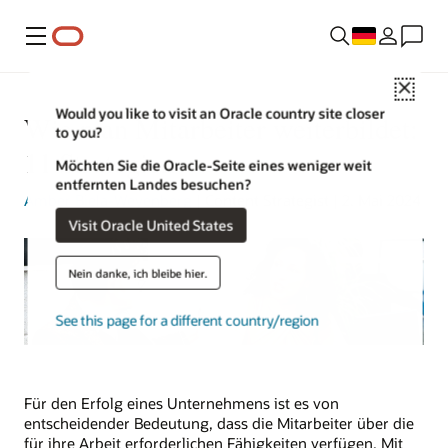
Menü
Close
Would you like to visit an Oracle country site closer
Wie man Mitarbeiter weiterbildet:
to you?
11 Strategien
Möchten Sie die Oracle-Seite eines weniger weit
entfernten Landes besuchen?
Amber Biela-Weyenberg
| Content Strategist | 2. Mai 2024
Visit Oracle United States
Nein danke, ich bleibe hier.
See this page for a different country/region
Für den Erfolg eines Unternehmens ist es von
entscheidender Bedeutung, dass die Mitarbeiter über die
für ihre Arbeit erforderlichen Fähigkeiten verfügen. Mit