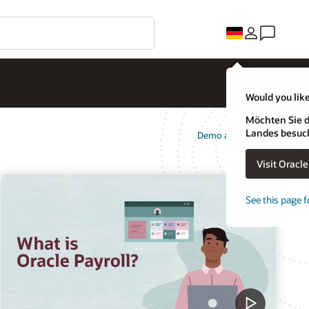
Would you like
Möchten Sie d
Landes besuc
Demo anfordern
Visit Oracl
See this page f