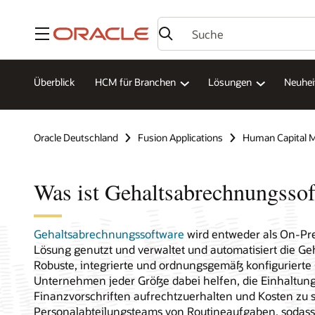
Menü
Überblick
HCM für Branchen
Lösungen
Neuhei
Oracle Deutschland
Fusion Applications
Human Capital
Was ist Gehaltsabrechnungsso
Gehaltsabrechnungssoftware
wird entweder als On-Pre
Lösung genutzt und verwaltet und automatisiert die Ge
Robuste, integrierte und ordnungsgemäß konfiguriert
Unternehmen jeder Größe dabei helfen, die Einhaltun
Finanzvorschriften aufrechtzuerhalten und Kosten zu s
Personalabteilungsteams von Routineaufgaben, sodass 