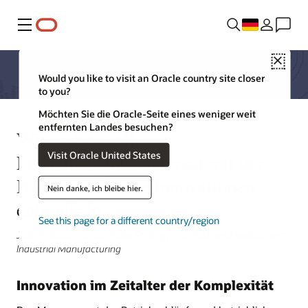
Menü
Close
Would you like to visit an Oracle country site closer
to you?
Möchten Sie die Oracle-Seite eines weniger weit
entfernten Landes besuchen?
Wie industrielle
Visit Oracle United States
Fertigungsunternehmen mit der
Hilfe von Oracle Innovationen
Nein danke, ich bleibe hier.
entwickeln
See this page for a different country/region
Jake Krakauer, Oracle Sales Strategy and Business Development,
Industrial Manufacturing
Innovation im Zeitalter der Komplexität