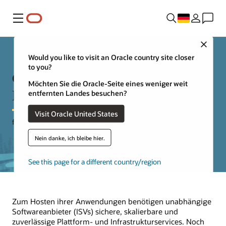
Menü
Close
Would you like to visit an Oracle country site closer
to you?
Cloud-Hosting – Überlegungen &
Möchten Sie die Oracle-Seite eines weniger weit
Muster
entfernten Landes besuchen?
Visit Oracle United States
für unabhängige Softwareanbieter (ISVs)
Nein danke, ich bleibe hier.
See this page for a different country/region
Zum Hosten ihrer Anwendungen benötigen unabhängige
Softwareanbieter (ISVs) sichere, skalierbare und
zuverlässige Plattform- und Infrastrukturservices. Noch