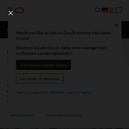
Menü
Close
EPM-Produkte
Vergleichen
Would you like to visit an Oracle country site closer
to you?
Möchten Sie die Oracle-Seite eines weniger weit
Oracle Cloud EPM Narrative
entfernten Landes besuchen?
Reporting
Visit Oracle United States
Nein danke, ich bleibe hier.
Erfüllen Sie interne und externe Berichtsanforderungen mit Oracle
Cloud EPM Narrative Reporting. Zusammenarbeit während des
gesamten Berichtserstellungsprozesses, um Management- und
See this page for a different country/region
regulatorische Berichte zu definieren, zu verfassen, zu prüfen und
zu veröffentlichen.
Demo anfordern
Chatten Sie jetzt mit uns