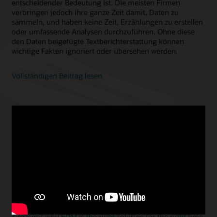
entscheidender Bedeutung ist. Die meisten Firmen
verbringen jedoch ihre ganze Zeit damit, Daten zu
sammeln, und haben keine Zeit, Erzählungen zu erstellen
oder umfassende Analysen durchzuführen. Ohne diese
den Daten beigefügte Textberichterstattung können
wichtige Fakten ignoriert oder übersehen werden.
Vollständigen Beitrag lesen
Ausgewählte Blogs
DECEMBER 15, 2025
Workday is not an ERP solution—and that’s an issue
DECEMBER 12, 2025
How Oracle closes its books twice as fast as SAP and
Workday
JUNE 12, 2025
3 reasons why EDM is the right solution for the right time