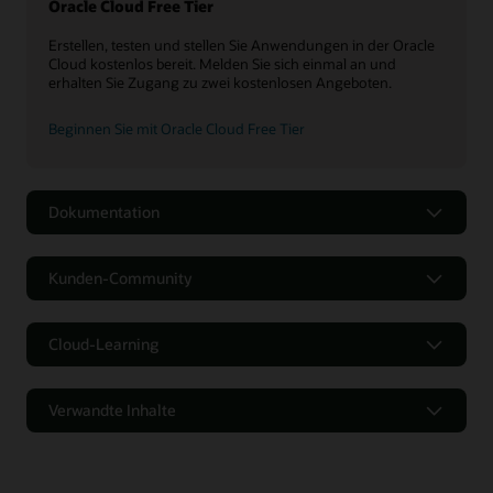
Oracle Cloud Free Tier
Erstellen, testen und stellen Sie Anwendungen in der Oracle
Cloud kostenlos bereit. Melden Sie sich einmal an und
erhalten Sie Zugang zu zwei kostenlosen Angeboten.
Beginnen Sie mit Oracle Cloud Free Tier
Dokumentation
Oracle Identity and Access Management Suite
Kunden-Community
Oracle Access Management 12c – Datenblatt (PDF)
Oracle Identity Governance 12c – Datenblatt (PDF)
Cloud-Learning
Oracle Unified Directory 12c – Datenblatt (PDF)
Oracle Identity and Access Management-Services
Verwandte Inhalte
Dokumentation zu OCI Identity and Access Management
Datenblatt zu OCI Identity and Access Management (PDF)