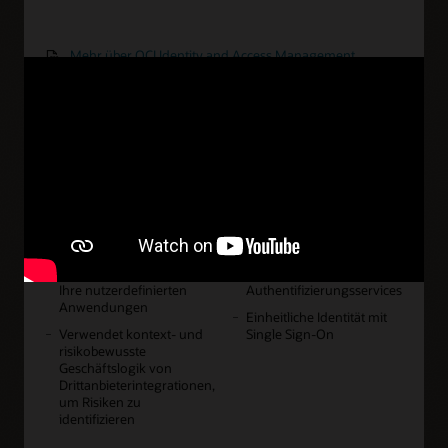
Mehr über OCI Identity and Access Management
erfahren (PDF)
OCI Identity and Access Management – Produkttour
Vorteile
Cloud-native IDaaS-
Bietet On-Demand-
Plattform
Skalierung und -Kapazität
Unterstützt Multicloud und
Benutzer- und
On-Premise
Zugriffsberechtigungen
verwalten
Integriert die
Identitätsverwaltung
Umfasst erweiterte
mithilfe offener APIs in
adaptive
Ihre nutzerdefinierten
Authentifizierungsservices
Anwendungen
Einheitliche Identität mit
Verwendet kontext- und
Single Sign-On
risikobewusste
Geschäftslogik von
Drittanbieterintegrationen,
um Risiken zu
identifizieren