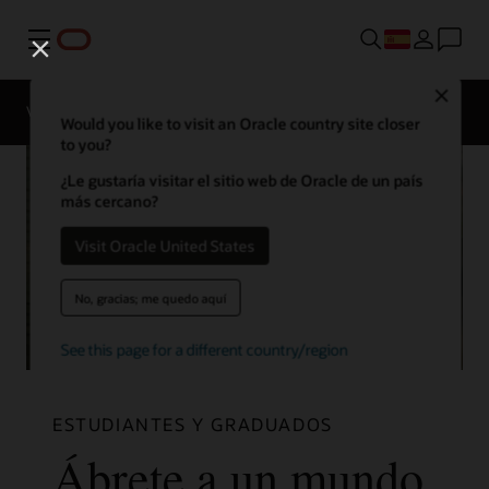
Menú
Close
Visión general
La vida en Oracle
Would you like to visit an Oracle country site closer
to you?
¿Le gustaría visitar el sitio web de Oracle de un país
más cercano?
Visit Oracle United States
No, gracias; me quedo aquí
See this page for a different country/region
ESTUDIANTES Y GRADUADOS
Ábrete a un mundo