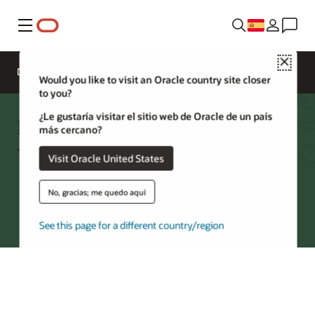
Menú
Close
Descripción general
Networking Services
Would you like to visit an Oracle country site closer
to you?
¿Le gustaría visitar el sitio web de Oracle de un país
Preguntas frecuentes sobre la red
más cercano?
virtual en la nube
Visit Oracle United States
No, gracias; me quedo aquí
Pruebe Oracle Cloud
See this page for a different country/region