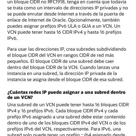
un bloque CIDR no RFC1918, tenga en cuenta que todavía
se trata como un intervalo de direcciones IP privadas y no
se puede enrutar desde Internet a través de la puerta de
enlace de Internet de Oracle. Opcionalmente, también
puedes asignar prefijos IPv6 ULA o GUA a un VCN. Un
VCN puede tener hasta 16 CIDR IPv4 y hasta 16 prefijos
IPv6.
Para usar las direcciones IP, crea subredes subdividiendo
el bloque CIDR del VCN en rangos CIDR de red más
pequeños. El bloque CIDR de una subred debe caer
dentro del bloque CIDR de la VCN. Cuando lanzas una
instancia en una subred, la dirección IP privada de la
instancia se asigna desde el bloque CIDR de esa subred.
¿Cuántas redes IP puedo asignar a una subred dentro
de un VCN?
Una subred de un VCN puede tener hasta 16 bloques CIDR
IPv4 y 16 prefijos IPv6. Cada bloque CIDR IPv4 y cada
prefijo IPv6 asignado a una subred debe estar contenido
dentro de uno de los bloques CIDR IPv4 del VCN o de los
prefijos IPv6 del VCN, respectivamente. Para IPv6, una
subred solo puede tener un prefijo ::/64 asignado desde