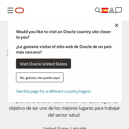
Menú
Close
Would you like to visit an Oracle country site closer
to you?
¿Le gustaría visitar el sitio web de Oracle de un país
más cercano?
Northwell Health recurre a las
Visit Oracle United States
capacidades de Oracle Cloud HCM
No, gracias; me quedo aquí
e IA para apoyar a sus empleados
See this page for a different country/region
El sistema de salud más grande de Nueva York
implementa Oracle Fusion Cloud HCM para lograr su
objetivo de ser uno de los mejores lugares para trabajar
del sector salud.
United States | Health