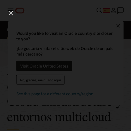
Menú
Close
Descripción general
Tecnologías
Would you like to visit an Oracle country site closer
to you?
¿Le gustaría visitar el sitio web de Oracle de un país
más cercano?
Migra bases de datos
Visit Oracle United States
de Oracle a Oracle
No, gracias; me quedo aquí
See this page for a different country/region
Cloud Infrastructure y
entornos multicloud