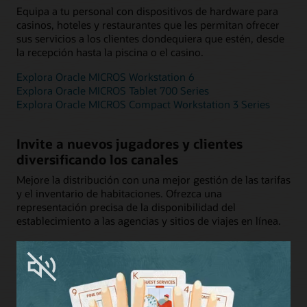
Equipa a tu personal con dispositivos de hardware para
casinos, hoteles y restaurantes que les permitan ofrecer
sus servicios a los clientes dondequiera que estén, desde
la recepción hasta la piscina o el casino.
Explora Oracle MICROS Workstation 6
Explora Oracle MICROS Tablet 700 Series
Explora Oracle MICROS Compact Workstation 3 Series
Invite a nuevos jugadores y clientes
diversificando los canales
Mejore la distribución con una mejor gestión de las tarifas
y el inventario de habitaciones. Ofrezca una
representación precisa de la disponibilidad del
establecimiento a las agencias y sitios de viajes en línea.
Explora OPERA Distribution
Adopte nuevas tecnologías orientadas al
cliente sin preocuparse por la integración