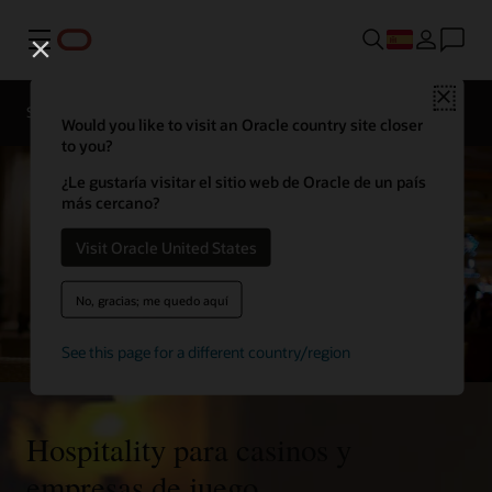
Menú
Ponte en
Close
contacto
Solutions
Sectores
con un
Would you like to visit an Oracle country site closer
experto en
Hospitality
to you?
¿Le gustaría visitar el sitio web de Oracle de un país
más cercano?
Visit Oracle United States
No, gracias; me quedo aquí
See this page for a different country/region
Hospitality para casinos y
empresas de juego