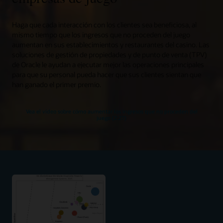
Haga que cada interacción con los clientes sea beneficiosa, al
mismo tiempo que los ingresos que no proceden del juego
aumentan en sus establecimientos y restaurantes del casino. Las
soluciones de gestión de propiedades y de punto de venta (TPV)
de Oracle le ayudan a ejecutar mejor las operaciones principales
para que su personal pueda hacer que sus clientes sientan que
han ganado el primer premio.
Vea el vídeo sobre cómo aumentar los ingresos que no proceden del
juego (2:27)