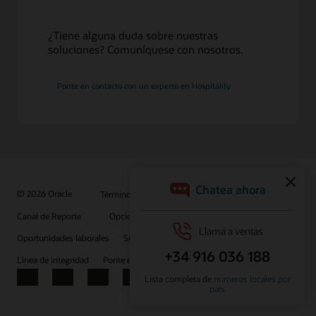
¿Tiene alguna duda sobre nuestras
soluciones? Comuníquese con nosotros.
Ponte en contacto con un experto en Hospitality
© 2026 Oracle
Términos de uso y privacidad
Canal de Reporte
Opciones de publicidad
Oportunidades laborales
Suscríbete para recibir correos electrónicos
Línea de integridad
Ponte en contacto con nosotros
Facebook
X
LinkedIn
YouTube