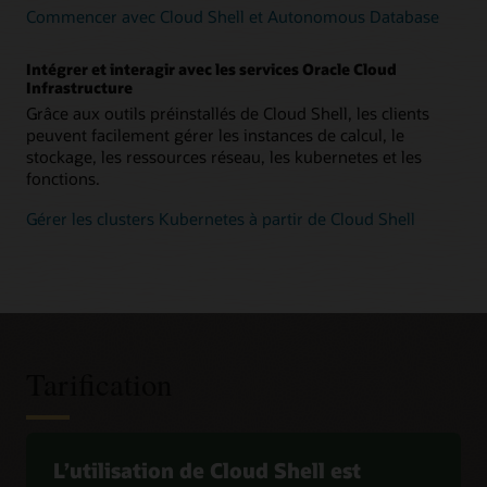
Cloud Shell.
Commencer avec Cloud Shell et Autonomous Database
Intégration avec Oracle Functions
Intégrer et interagir avec les services Oracle Cloud
Déployez, configurez et testez
Oracle Functions
sur Cloud
Infrastructure
Shell en quelques minutes sans installer et configurer Docker,
Grâce aux outils préinstallés de Cloud Shell, les clients
la CLI Fn ou la CLI Oracle Cloud Infrastructure.
peuvent facilement gérer les instances de calcul, le
stockage, les ressources réseau, les kubernetes et les
Atelier : Déployer un cluster Oracle Container Engine for
fonctions.
Kubernetes à l’aide d’Oracle Cloud Shell
Gérer les clusters Kubernetes à partir de Cloud Shell
Tarification
L’utilisation de Cloud Shell est