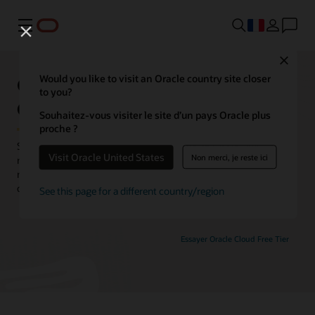
Menu
Close
Oracle Cloud Infrastructure
Would you like to visit an Oracle country site closer
to you?
Cloud Shell
Souhaitez-vous visiter le site d’un pays Oracle plus
proche ?
Simplifiez le développement d’applications et l’accès aux
Visit Oracle United States
Non merci, je reste ici
ressources Cloud avec Cloud Shell, un terminal basé sur un
navigateur qui fournit un shell Linux et une interface de ligne de
commande (CLI) pré-authentifiée.
See this page for a different country/region
Essayer Oracle Cloud Free Tier