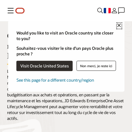
Menu
Close
Gestion du cycle de vie des
Would you like to visit an Oracle country site closer
to you?
ressources JD Edwards
Souhaitez-vous visiter le site d’un pays Oracle plus
EnterpriseOne
proche ?
Visit Oracle United States
Non merci, je reste ici
La solution JD Edwards EnterpriseOne Asset Lifecycle
Management d'Oracle permet d'accroître la valeur de vos
See this page for a different country/region
ressources, qu'il s'agisse d'usines, d'installations ou
d'équipements. De la planification des investissements et de la
budgétisation aux achats et opérations, en passant par la
maintenance et les réparations, JD Edwards EnterpriseOne Asset
Lifecycle Management peut augmenter votre rentabilité et votre
retour sur investissement tout au long du cycle de vie de vos
actifs.