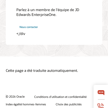
le volume d'activité, et
accédez facilement aux
Parlez à un membre de l'équipe de JD
programmes Rental
Edwards EnterpriseOne.
Management
Nous contacter
</div
Cette page a été traduite automatiquement.
© 2026 Oracle
Conditions d'utilisation et confidentialité
Index égalité hommes-femmes
Choix des publicités