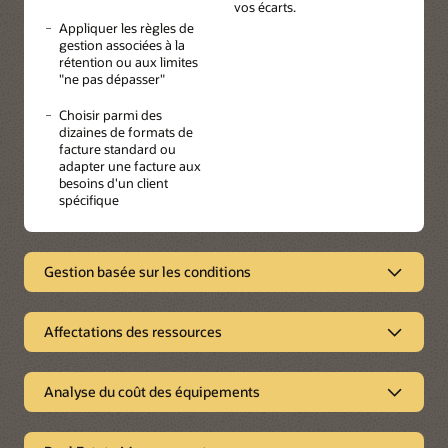
vos écarts.
Appliquer les règles de
gestion associées à la
rétention ou aux limites
"ne pas dépasser"
Choisir parmi des
dizaines de formats de
facture standard ou
adapter une facture aux
besoins d'un client
spécifique
Gestion basée sur les conditions
Réduire les temps d'arrêts de la
maintenance des équipements
Affectations des ressources
Simplifier la gestion de toutes les
JD Edwards EnterpriseOne Condition-Based
Maintenance d'Oracle vous permet de prendre des
ressources
Analyse du coût des équipements
décisions de maintenance en fonction de l'état réel de
l'équipement plutôt qu'en fonction du temps ou de
Comparer et contrôler les coûts de
Oracle's JD Edwards EnterpriseOne Resource
l'intervalle d'utilisation. Vous pouvez identifier en amont
Assignments est un workbench intuitif et intégré qui
l'équipement
les problèmes d’équipements, lorsqu’il est moins