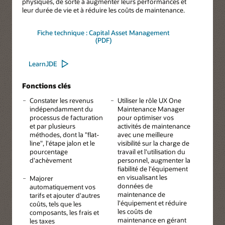
physiques, de sorte à augmenter leurs performances et
leur durée de vie et à réduire les coûts de maintenance.
Fiche technique : Capital Asset Management
(PDF)
LearnJDE
Fonctions clés
Constater les revenus
Utiliser le rôle UX One
indépendamment du
Maintenance Manager
processus de facturation
pour optimiser vos
et par plusieurs
activités de maintenance
méthodes, dont la "flat-
avec une meilleure
line", l'étape jalon et le
visibilité sur la charge de
pourcentage
travail et l'utilisation du
d'achèvement
personnel, augmenter la
fiabilité de l'équipement
en visualisant les
Majorer
données de
automatiquement vos
maintenance de
tarifs et ajouter d'autres
l'équipement et réduire
coûts, tels que les
les coûts de
composants, les frais et
maintenance en gérant
les taxes