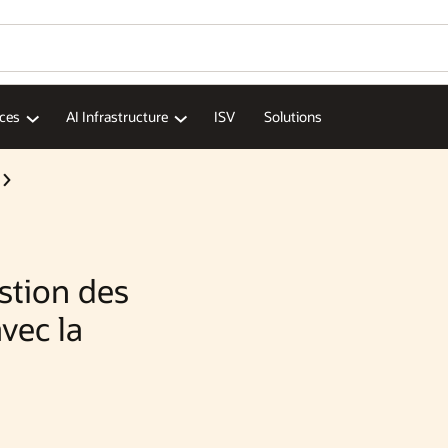
ices
AI Infrastructure
ISV
Solutions
stion des
vec la