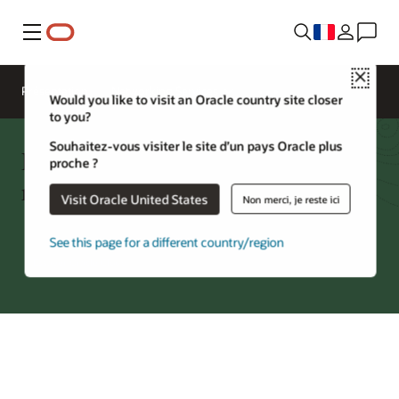
Menu
Close
Présentation
Networking Services
Would you like to visit an Oracle country site closer
to you?
Souhaitez-vous visiter le site d’un pays Oracle plus
FastConnect : partenaires par
proche ?
région
Visit Oracle United States
Non merci, je reste ici
See this page for a different country/region
Essayer Oracle Cloud