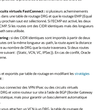
cuits virtuels FastConnect :
si plusieurs acheminements
 dans une table de routage DRG et que le routage EMP (Equal
 prochain saut est sélectionné. Si l'ECMP est activé, les deux
l'ECMP. Si les routes ont des CIDR identiques mais des longueurs
ath sera utilisée.
ring :
si des CIDR identiques sont importés à partir de deux
 routes ont la même longueur as-path, la route ayant la distance
fère au nombre de DRG que la route traversera. Si deux routes
e suivant : {Static, VCN, VC, IPSec}). En cas de conflit, Oracle
erne.
et exportés par table de routage en modifiant les
stratégies
t :
ous connectez des VPN IPsec ou des circuits virtuels
RG et votre routeur sur site à l'aide de BGP (Border Gateway
 statique, mais pour garantir un basculement automatique
.
 vous attachez un VCN à un DRG, la table de routage de