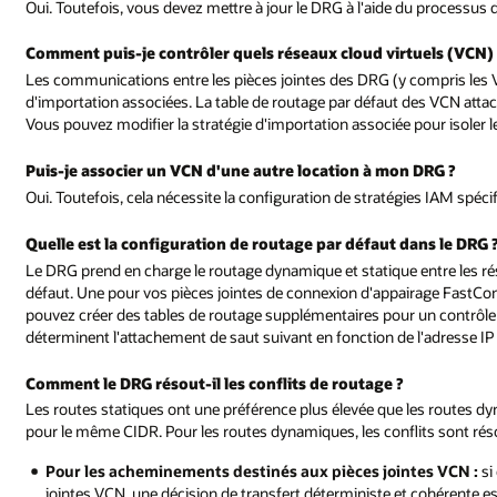
Oui. Toutefois, vous devez mettre à jour le DRG à l'aide du processus
Comment puis-je contrôler quels réseaux cloud virtuels (VCN
Les communications entre les pièces jointes des DRG (y compris les VC
d'importation associées. La table de routage par défaut des VCN att
Vous pouvez modifier la stratégie d'importation associée pour isoler 
Puis-je associer un VCN d'une autre location à mon DRG ?
Oui. Toutefois, cela nécessite la configuration de stratégies IAM spéci
Quelle est la configuration de routage par défaut dans le DRG 
Le DRG prend en charge le routage dynamique et statique entre les r
défaut. Une pour vos pièces jointes de connexion d'appairage FastCon
pouvez créer des tables de routage supplémentaires pour un contrôle pl
déterminent l'attachement de saut suivant en fonction de l'adresse IP
Comment le DRG résout-il les conflits de routage ?
Les routes statiques ont une préférence plus élevée que les routes d
pour le même CIDR. Pour les routes dynamiques, les conflits sont ré
Pour les acheminements destinés aux pièces jointes VCN :
si
jointes VCN, une décision de transfert déterministe et cohérente e