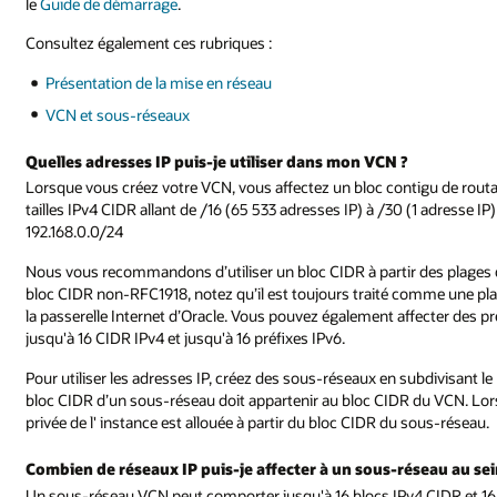
le
Guide de démarrage
.
Consultez également ces rubriques :
Présentation de la mise en réseau
VCN et sous-réseaux
Quelles adresses IP puis-je utiliser dans mon VCN ?
Lorsque vous créez votre VCN, vous affectez un bloc contigu de rout
tailles IPv4 CIDR allant de /16 (65 533 adresses IP) à /30 (1 adresse I
192.168.0.0/24
Nous vous recommandons d’utiliser un bloc CIDR à partir des plages 
bloc CIDR non-RFC1918, notez qu’il est toujours traité comme une plag
la passerelle Internet d’Oracle. Vous pouvez également affecter des
jusqu'à 16 CIDR IPv4 et jusqu'à 16 préfixes IPv6.
Pour utiliser les adresses IP, créez des sous-réseaux en subdivisant l
bloc CIDR d’un sous-réseau doit appartenir au bloc CIDR du VCN. Lor
privée de l' instance est allouée à partir du bloc CIDR du sous-réseau.
Combien de réseaux IP puis-je affecter à un sous-réseau au se
Un sous-réseau VCN peut comporter jusqu'à 16 blocs IPv4 CIDR et 16 