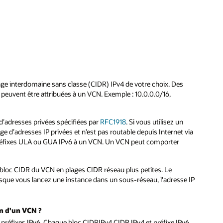
age interdomaine sans classe (CIDR) IPv4 de votre choix. Des
P) peuvent être attribuées à un VCN. Exemple : 10.0.0.0/16,
d’adresses privées spécifiées par
RFC1918
. Si vous utilisez un
e d’adresses IP privées et n’est pas routable depuis Internet via
 préfixes ULA ou GUA IPv6 à un VCN. Un VCN peut comporter
e bloc CIDR du VCN en plages CIDR réseau plus petites. Le
sque vous lancez une instance dans un sous-réseau, l'adresse IP
in d'un VCN ?
préfixes IPv6. Chaque bloc CIDRIPv4 CIDR IPv4 et préfixe IPv6