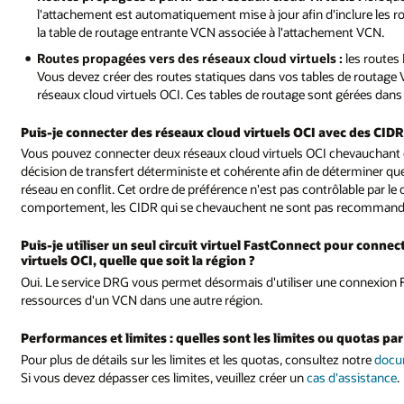
l'attachement est automatiquement mise à jour afin d'inclure les 
la table de routage entrante VCN associée à l'attachement VCN.
Routes propagées vers des réseaux cloud virtuels :
les routes
Vous devez créer des routes statiques dans vos tables de routage VC
réseaux cloud virtuels OCI. Ces tables de routage sont gérées dans 
Puis-je connecter des réseaux cloud virtuels OCI avec des CI
Vous pouvez connecter deux réseaux cloud virtuels OCI chevauchan
décision de transfert déterministe et cohérente afin de déterminer que
réseau en conflit. Cet ordre de préférence n'est pas contrôlable par le 
comportement, les CIDR qui se chevauchent ne sont pas recommand
Puis-je utiliser un seul circuit virtuel FastConnect pour conn
virtuels OCI, quelle que soit la région ?
Oui. Le service DRG vous permet désormais d'utiliser une connexio
ressources d'un VCN dans une autre région.
Performances et limites : quelles sont les limites ou quotas pa
Pour plus de détails sur les limites et les quotas, consultez notre
docu
Si vous devez dépasser ces limites, veuillez créer un
cas d'assistance
.