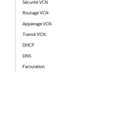
Sécurité VCN
Routage VCN
Appairage VCN
Transit VCN
DHCP
DNS
Facturation