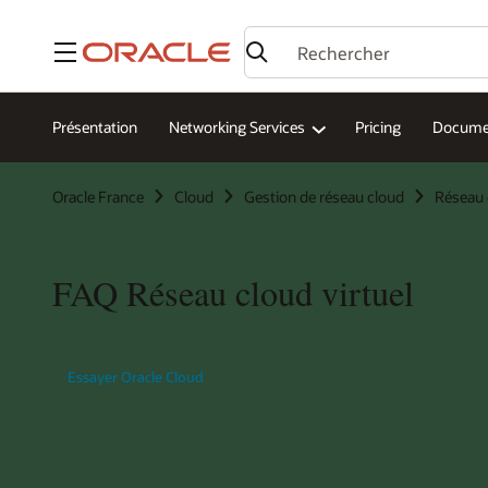
Menu
Présentation
Networking Services
Pricing
Docume
Oracle France
Cloud
Gestion de réseau cloud
Réseau 
FAQ Réseau cloud virtuel
Essayer Oracle Cloud