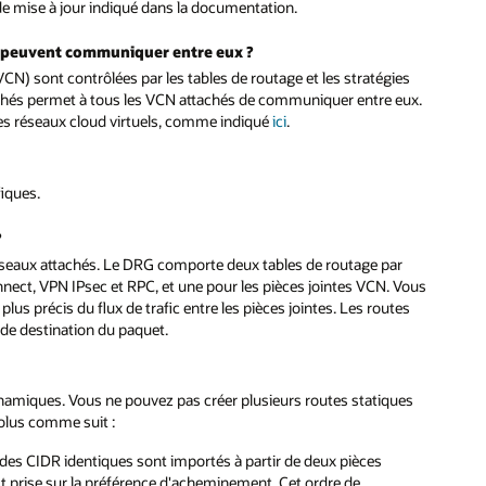
 de mise à jour indiqué dans la documentation.
) peuvent communiquer entre eux ?
N) sont contrôlées par les tables de routage et les stratégies
achés permet à tous les VCN attachés de communiquer entre eux.
les réseaux cloud virtuels, comme indiqué
ici
.
fiques.
?
éseaux attachés. Le DRG comporte deux tables de routage par
nect, VPN IPsec et RPC, et une pour les pièces jointes VCN. Vous
us précis du flux de trafic entre les pièces jointes. Les routes
 de destination du paquet.
ynamiques. Vous ne pouvez pas créer plusieurs routes statiques
solus comme suit :
 des CIDR identiques sont importés à partir de deux pièces
st prise sur la préférence d'acheminement. Cet ordre de